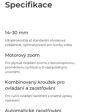
Přehled
Specifikace
Specifikace
Podpora
14–30 mm
Ultraširokoúhlá až standardní ohnisková
vzdálenost, optimalizovaná pro tvorbu videa.
Motorový zoom
Pro plynulé ovládání zoomu s dvoustupňovou
proměnlivou rychlostí a 15 nastavitelnými
úrovněmi.
Kombinovaný kroužek pro
ovládání a zaostřování
Pro ruční ovládání zaostření a snadné úpravy
nastavení.
Automatické zaostřování