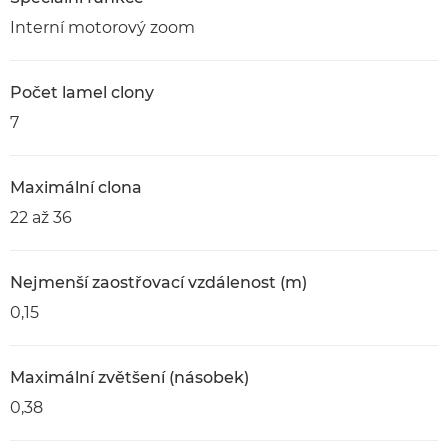
Interní motorový zoom
Počet lamel clony
7
Maximální clona
22 až 36
Nejmenší zaostřovací vzdálenost (m)
0,15
Maximální zvětšení (násobek)
0,38