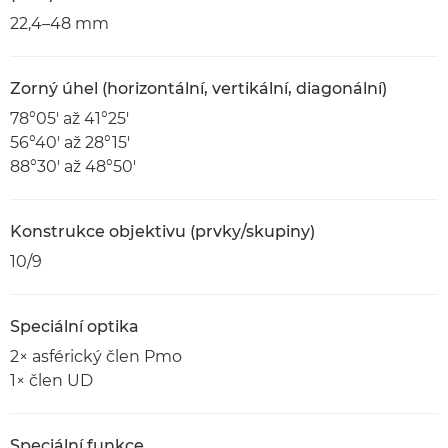
22,4–48 mm
Zorný úhel (horizontální, vertikální, diagonální)
78°05' až 41°25'
56°40' až 28°15'
88°30' až 48°50'
Konstrukce objektivu (prvky/skupiny)
10/9
Speciální optika
2× asférický člen Pmo
1× člen UD
Speciální funkce