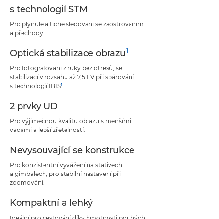
s technologií STM
Pro plynulé a tiché sledování se zaostřováním
a přechody.
1
Optická stabilizace obrazu
Pro fotografování z ruky bez otřesů, se
stabilizací v rozsahu až 7,5 EV při spárování
1
s technologií IBIS
.
2 prvky UD
Pro výjimečnou kvalitu obrazu s menšími
vadami a lepší zřetelností.
Nevysouvající se konstrukce
Pro konzistentní vyvážení na stativech
a gimbalech, pro stabilní nastavení při
zoomování.
Kompaktní a lehký
Ideální pro cestování díky hmotnosti pouhých