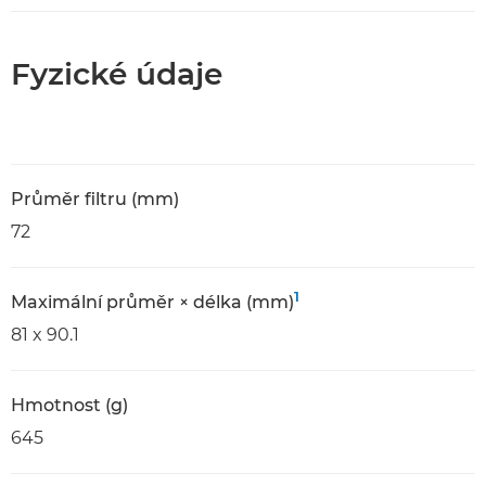
Fyzické údaje
Průměr filtru (mm)
72
1
Maximální průměr × délka (mm)
81 x 90.1
Hmotnost (g)
645