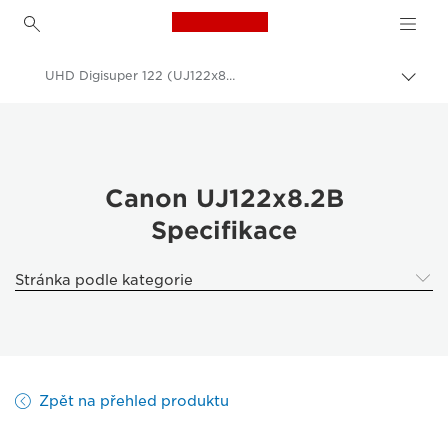
Canon Logo, back to h
UHD Digisuper 122 (UJ122x8.2B) - Specifications -
Přepn
drob
Canon
navi
Objektivy Canon
Canon UJ122x8.2B - Canon UK
Canon UJ122x8.2B
Specifikace
Stránka podle kategorie
Zpět na přehled produktu