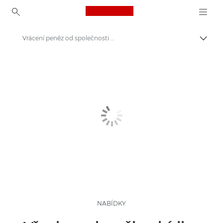
Canon Logo, back to ho
Vrácení peněz od společnosti Canon | Nabídky | Akce
Přepn
Canon
NABÍDKY