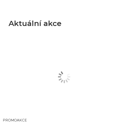
Aktuální akce
Aktuální akce
Kalkulačka slev
Ukončené akce
PROMOAKCE