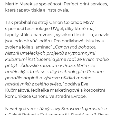
Martin Marek ze společnosti Perfect print services,
která tapety tiskla a instalovala.
Tisk probíhal na stroji Canon Colorado M5W
s pomocí technologie UVgel, díky které mají
tapety stálou barevnost, vysokou flexibilitu, a navíc
jsou odolné vůči oděru. Pro podlahové tisky byla
zvolena folie s laminací.
„Canon má bohatou
historii uměleckých projektů s významnými
kulturními institucemi a jsme rádi, že k nim mohlo
přibýt i Židovské muzeum v Praze. Věřím, že
umělecký záměr se i díky technologiím Canonu
podařilo naplnit a výstava přiláká mnoho
návštěvníků z celého světa,“
dodává Eva
Kučmášová, ředitelka marketingové a korporátní
komunikace Canonu ve střední Evropě.
Neveřejná vernisáž výstavy
Samsovo tajemství
se
v Galerii Roberta Guttmanna (U Staré školy 3, Praha