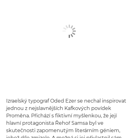
Izraelský typograf Oded Ezer se nechal inspirovat
jednou z nejslavnějších Kafkových povídek
Proměna. Přichází s fiktivní myšlenkou, že její
hlavní protagonista Řehoř Samsa byl ve
skutečnosti zapomenutým literárním géniem,
jehož dílo zmizelo. A možná si jej přivlastnil sám