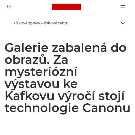
Canon Logo, back to ho
Tiskové zprávy – tiskové centrum Canon
Přepn
Canon
Galerie zabalená do
Tiskové centrum
obrazů. Za
mysteriózní
výstavou ke
Kafkovu výročí stojí
technologie Canonu