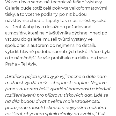
Výzvou bylo samotné technické řešení výstavy.
Galerie bude totiž celá pokryta velkoformátovými
tisky, a to včetně podlahy, po níž budou
návštěvníci chodit. Tapety tak musí snést vysoké
zatížení. A aby bylo dosaženo požadované
atmosféry, která na návštěvníka dýchne ihned po
vstupu do galerie, museli tvůrci výstavy ve
spolupráci s autorem do nejmenšího detailu
vyladit hlavně podobu samotných tisků. Práce byla
o to náročnější, že vše probíhalo na dálku na trase
Praha – Tel Aviv.
„Grafické pojetí výstavy je výjimečné a dalo nám
možnost využít naše schopnosti naplno. Nejprve
jsme s autorem řešili vyladění barevnosti a ideální
rozlišení skenů pro přípravu tiskových dat. Lidé se
na díla budou dívat z velmi malé vzdálenosti,
proto jsme museli tisknout v nejvyšším možném
rozlišení, abychom splnili nároky na kvalitu,“
říká