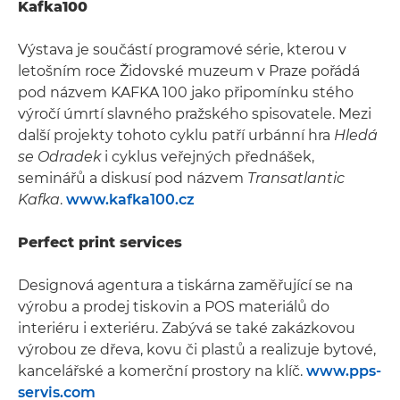
Kafka100
Výstava je součástí programové série, kterou v
letošním roce Židovské muzeum v Praze pořádá
pod názvem KAFKA 100 jako připomínku stého
výročí úmrtí slavného pražského spisovatele. Mezi
další projekty tohoto cyklu patří urbánní hra
Hledá
se Odradek
i cyklus veřejných přednášek,
seminářů a diskusí pod názvem
Transatlantic
Kafka
.
www.kafka100.cz
Perfect print services
Designová agentura a tiskárna zaměřující se na
výrobu a prodej tiskovin a POS materiálů do
interiéru i exteriéru. Zabývá se také zakázkovou
výrobou ze dřeva, kovu či plastů a realizuje bytové,
kancelářské a komerční prostory na klíč.
www.pps-
servis.com