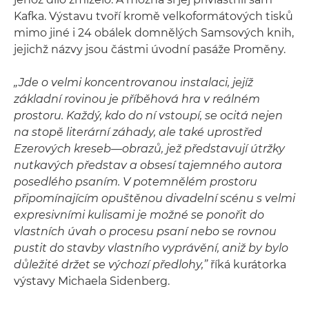
Kafka. Výstavu tvoří kromě velkoformátových tisků
mimo jiné i 24 obálek domnělých Samsových knih,
jejichž názvy jsou částmi úvodní pasáže Proměny.
„Jde o velmi koncentrovanou instalaci, jejíž
základní rovinou je příběhová hra v reálném
prostoru. Každý, kdo do ní vstoupí, se ocitá nejen
na stopě literární záhady, ale také uprostřed
Ezerových kreseb—obrazů, jež představují útržky
nutkavých představ a obsesí tajemného autora
posedlého psaním. V potemnělém prostoru
připomínajícím opuštěnou divadelní scénu s velmi
expresivními kulisami je možné se ponořit do
vlastních úvah o procesu psaní nebo se rovnou
pustit do stavby vlastního vyprávění, aniž by bylo
důležité držet se výchozí předlohy,”
říká kurátorka
výstavy Michaela Sidenberg.