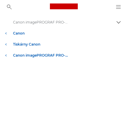
Canon Logo, back to ho
Canon imagePROGRAF PRO-1100: specifikace stolní tiskárny pro formát A2
Přepn
Canon
Tiskárny Canon
Canon imagePROGRAF PRO-1100: stolní tiskárna pro formát A2