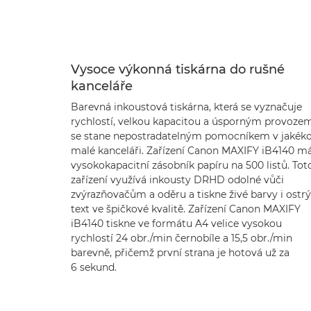
Vysoce výkonná tiskárna do rušné
kanceláře
Barevná inkoustová tiskárna, která se vyznačuje
rychlostí, velkou kapacitou a úsporným provozem
se stane nepostradatelným pomocníkem v jakéko
malé kanceláři. Zařízení Canon MAXIFY iB4140 m
vysokokapacitní zásobník papíru na 500 listů. Tot
zařízení využívá inkousty DRHD odolné vůči
zvýrazňovačům a oděru a tiskne živé barvy i ostrý
text ve špičkové kvalitě. Zařízení Canon MAXIFY
iB4140 tiskne ve formátu A4 velice vysokou
rychlostí 24 obr./min černobíle a 15,5 obr./min
barevně, přičemž první strana je hotová už za
6 sekund.