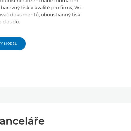
ifunkční zařízení nabízí domácím
barevný tisk v kvalitě pro firmy, Wi-
avač dokumentů, oboustranný tisk
o cloudu.
VÝ MODEL
kanceláře