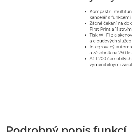
Kompaktní multifunk
kancelář s funkcemi 
Žádné čekání na do
First Print a 11 str.
Tisk Wi-Fi z a skeno
a cloudových služeb
Integrovaný automa
a zásobník na 250 li
Až 1 200 černobílýc
vyměnitelnými zásob
Podrobný popis funkcí