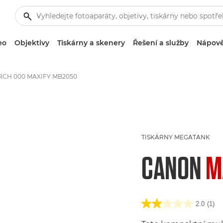
eo
Objektivy
Tiskárny a skenery
Řešení a služby
Nápově
RCH 000 MAXIFY MB2050
TISKÁRNY MEGATANK
CANON
M
2.0
(1)