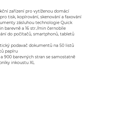
ční zařízení pro vytíženou domácí
pro tisk, kopírování, skenování a faxování
kumenty zásluhou technologie Quick
/min barevně a 16 str./min černobíle
vání do počítačů, smartphonů, tabletů
tický podavač dokumentů na 50 listů
stů papíru
h a 900 barevných stran se samostatně
níky inkoustu XL