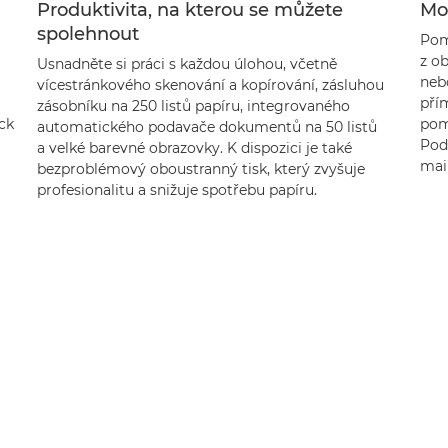
Produktivita, na kterou se můžete
Mož
spolehnout
Pom
z o
Usnadněte si práci s každou úlohou, včetně
neb
vícestránkového skenování a kopírování, zásluhou
pří
zásobníku na 250 listů papíru, integrovaného
ck
pom
automatického podavače dokumentů na 50 listů
Pod
a velké barevné obrazovky. K dispozici je také
mail
bezproblémový oboustranný tisk, který zvyšuje
profesionalitu a snižuje spotřebu papíru.