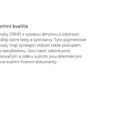
emní kvalita
ousty DRHD s vysokou denzitou a odolností
ářejí ostré texty a syté barvy. Tyto pigmentové
usty mají vynikající stálost, takže postupem
u nevyblednou. Jsou navíc odolné proti
isovačům a oděru, a proto jsou dokonalé pro
oce kvalitní firemní dokumenty.