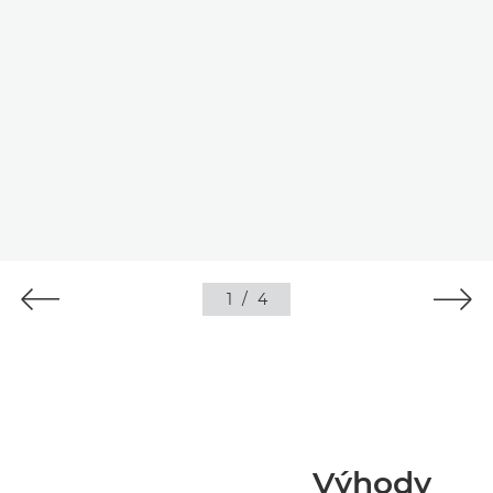
1
/
4
Výhody