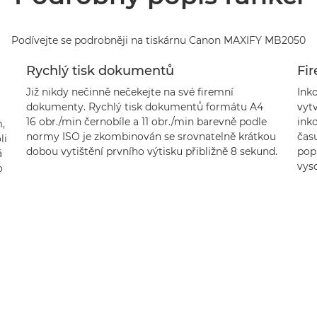
Podívejte se podrobněji na tiskárnu Canon MAXIFY MB2050
Rychlý tisk dokumentů
Fir
Již nikdy nečinně nečekejte na své firemní
Ink
dokumenty. Rychlý tisk dokumentů formátu A4
vytv
16 obr./min černobíle a 11 obr./min barevně podle
inko
,
normy ISO je zkombinován se srovnatelně krátkou
čas
li
dobou vytištění prvního výtisku přibližně 8 sekund.
pop
á
vys
o