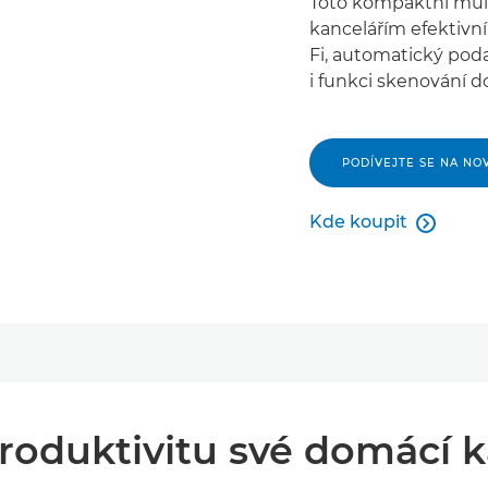
Toto kompaktní mult
kancelářím efektivní 
Fi, automatický pod
i funkci skenování d
PODÍVEJTE SE NA NO
Kde koupit

Kde koupit
roduktivitu své domácí 