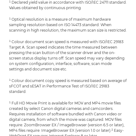
¹ Declared yield value in accordance with ISO/IEC 24711 standard.
Values obtained by continuous printing.
¹ Optical resolution is a measure of maximum hardware
sampling resolution based on ISO 14473 standard. When
scanning in high resolution, the maximum scan size is restricted.
¹ Colour document scan speed is measured with ISO/IEC 29183
Target A. Scan speed indicates the time measured between
pressing the scan button of the scanner driver and the on-
screen status display turns off. Scan speed may vary depending
on system configuration, interface, software, scan mode
settings and document size etc.
¹ Colour document copy speed is measured based on average of
sFCOT and sESAT in Performance Test of ISO/IEC 29183
standard.
¹ Full HD Movie Print is available for MOV and MP4 movie files
created by select Canon digital cameras and camcorders.
Requires installation of software bundled with Canon video or
digital camera, from which the movie was captured. MOV files
require: ZoomBrowser EX / ImageBrowser (version 6.5 or later),
MP4 files require: ImageBrowser EX (version 1.0 or later).² Easy-
WebPrint EX requires Internet Explorer 8 or later