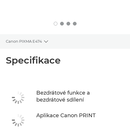
Canon PIXMA E474
Toggle breadcrumbs
Přehled
Specifikace
Specifikace
Bezdrátové funkce a
bezdrátové sdílení
Aplikace Canon PRINT