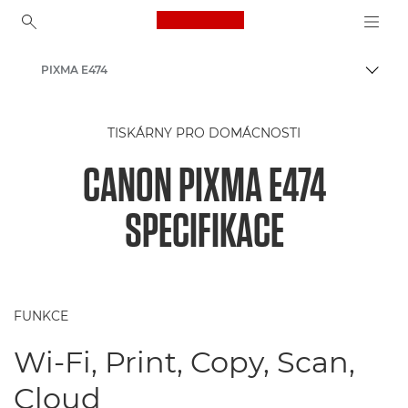
Canon Logo, back to ho
PIXMA E474
Přepn
Canon
TISKÁRNY PRO DOMÁCNOSTI
Tiskárny Canon
CANON PIXMA E474
SPECIFIKACE
FUNKCE
Wi-Fi, Print, Copy, Scan,
Cloud