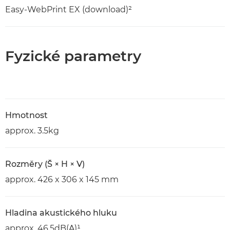
Easy-WebPrint EX (download)²
Fyzické parametry
Hmotnost
approx. 3.5kg
Rozměry (Š × H × V)
approx. 426 x 306 x 145 mm
Hladina akustického hluku
approx. 46.5dB(A)¹