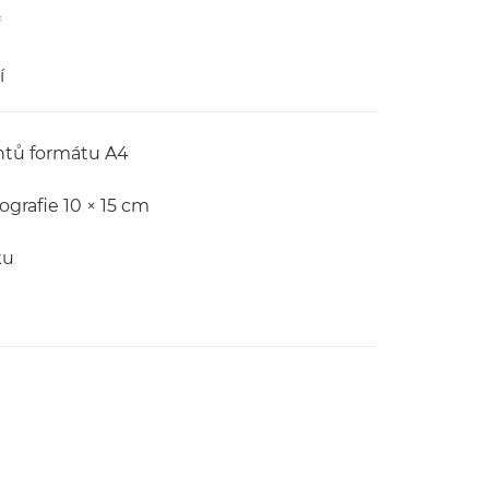
*
í
ntů formátu A4
ografie 10 × 15 cm
ku