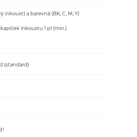
 inkoust) a barevná (BK, C, M, Y)
apiček inkoustu 1 pl (min.)
nd (standard)
d¹