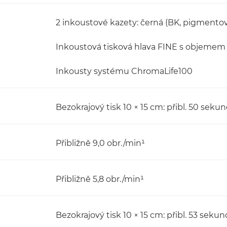
2 inkoustové kazety: černá (BK, pigmentový
Inkoustová tisková hlava FINE s objemem k
Inkousty systému ChromaLife100
Bezokrajový tisk 10 × 15 cm: přibl. 50 seku
Přibližně 9,0 obr./min¹
Přibližně 5,8 obr./min¹
Bezokrajový tisk 10 × 15 cm: přibl. 53 sekun