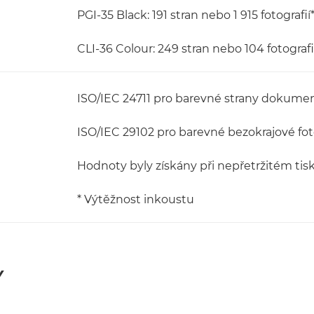
PGI-35 Black: 191 stran nebo 1 915 fotografií
CLI-36 Colour: 249 stran nebo 104 fotografi
ISO/IEC 24711 pro barevné strany dokume
ISO/IEC 29102 pro barevné bezokrajové fot
Hodnoty byly získány při nepřetržitém tis
* Výtěžnost inkoustu
Y