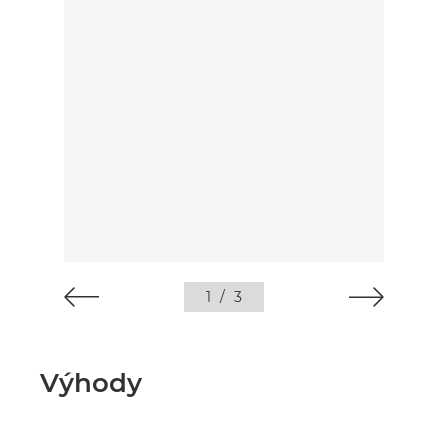
1
/
3
Výhody