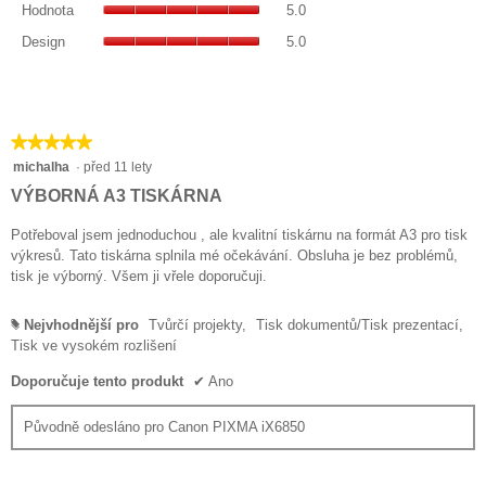
z
hodnocení
Hodnota
5.0
5
Průměrné
5.
je
Design,
z
hodnocení
Design
5.0
4
Průměrné
5.
je
z
hodnocení
5
5.
je
z
5
5.
z
★★★★★
★★★★★
5.
5
michalha
·
před 11 lety
z
VÝBORNÁ A3 TISKÁRNA
5
hvězdiček.
Potřeboval jsem jednoduchou , ale kvalitní tiskárnu na formát A3 pro tisk
výkresů. Tato tiskárna splnila mé očekávání. Obsluha je bez problémů,
tisk je výborný. Všem ji vřele doporučuji.
Nejvhodnější pro
Tvůrčí projekty,
Tisk dokumentů/Tisk prezentací,
#
Tisk ve vysokém rozlišení
Doporučuje tento produkt
✔
Ano
Původně odesláno pro Canon PIXMA iX6850