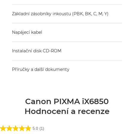
Základní zásobníky inkoustu (PBK, BK, C, M, Y)
Napájecí kabel
Instalační disk CD-ROM
Příručky a další dokumenty
Canon PIXMA iX6850
Hodnocení a recenze
5.0
(1)
5.0