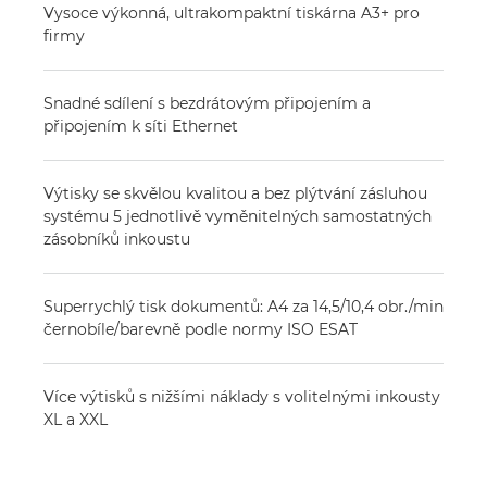
Vysoce výkonná, ultrakompaktní tiskárna A3+ pro
firmy
Snadné sdílení s bezdrátovým připojením a
připojením k síti Ethernet
Výtisky se skvělou kvalitou a bez plýtvání zásluhou
systému 5 jednotlivě vyměnitelných samostatných
zásobníků inkoustu
Superrychlý tisk dokumentů: A4 za 14,5/10,4 obr./min
černobíle/barevně podle normy ISO ESAT
Více výtisků s nižšími náklady s volitelnými inkousty
XL a XXL