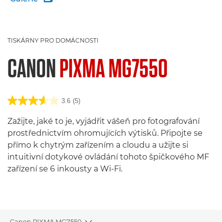
TISKÁRNY PRO DOMÁCNOSTI
CANON
PIXMA MG7550
3.6
(5)
Zažijte, jaké to je, vyjádřit vášeň pro fotografování
prostřednictvím ohromujících výtisků. Připojte se
přímo k chytrým zařízením a cloudu a užijte si
intuitivní dotykové ovládání tohoto špičkového MF
zařízení se 6 inkousty a Wi-Fi.
Canon PIXMA MG7550