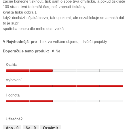
začne konečně tisknout, tisk sám o sobě trvá chviličku, a pokud tisknete
100 stran, trvá to kratší čas, než zapnutí tiskárny.
kvalita tisku dobrá 1
když dochází nějaká barva, tak upozorní, ale nezablokuje se a maká dál-
to je supr!
spotřeba toneru dle mého dost velká
Nejvhodnější pro
Tisk ve velkém objemu,
Tvůrčí projekty
#
Doporučuje tento produkt
✘
Ne
Kvalita
Kvalita,
2
Vybavení
z
Vybavení,
5
5
Hodnota
z
Hodnota,
5
2
z
Užitečné?
5
Ano ·
0
Ne ·
0
Oznámit