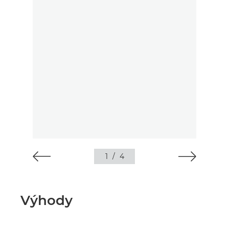
1
/
4
Výhody