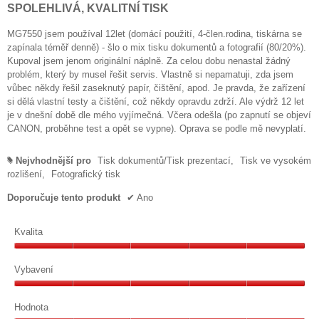
z
níže
SPOLEHLIVÁ, KVALITNÍ TISK
5
hvězdiček.
MG7550 jsem používal 12let (domácí použití, 4-člen.rodina, tiskárna se
zapínala téměř denně) - šlo o mix tisku dokumentů a fotografií (80/20%).
Kupoval jsem jenom originální náplně. Za celou dobu nenastal žádný
problém, který by musel řešit servis. Vlastně si nepamatuji, zda jsem
vůbec někdy řešil zaseknutý papír, čištění, apod. Je pravda, že zařízení
si dělá vlastní testy a čištění, což někdy opravdu zdrží. Ale výdrž 12 let
je v dnešní době dle mého vyjímečná. Včera odešla (po zapnutí se objeví
CANON, proběhne test a opět se vypne). Oprava se podle mě nevyplatí.
Nejvhodnější pro
Tisk dokumentů/Tisk prezentací,
Tisk ve vysokém
#
rozlišení,
Fotografický tisk
Doporučuje tento produkt
✔
Ano
Kvalita
Kvalita,
5
Vybavení
z
Vybavení,
5
5
Hodnota