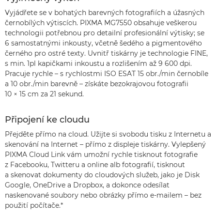
Vyjádřete se v bohatých barevných fotografiích a úžasných
černobílých výtiscích. PIXMA MG7550 obsahuje veškerou
technologii potřebnou pro detailní profesionální výtisky; se
6 samostatnými inkousty, včetně šedého a pigmentového
černého pro ostré texty. Uvnitř tiskárny je technologie FINE,
s min. 1pl kapičkami inkoustu a rozlišením až 9 600 dpi.
Pracuje rychle – s rychlostmi ISO ESAT 15 obr./min černobíle
a 10 obr./min barevně – získáte bezokrajovou fotografii
10 × 15 cm za 21 sekund.
Připojení ke cloudu
Přejděte přímo na cloud. Užijte si svobodu tisku z Internetu a
skenování na Internet – přímo z displeje tiskárny. Vylepšený
PIXMA Cloud Link vám umožní rychle tisknout fotografie
z Facebooku, Twitteru a online alb fotografií, tisknout
a skenovat dokumenty do cloudových služeb, jako je Disk
Google, OneDrive a Dropbox, a dokonce odesílat
naskenované soubory nebo obrázky přímo e-mailem – bez
použití počítače.*