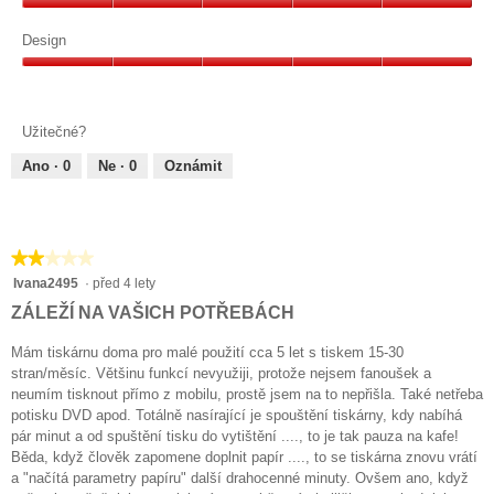
z
Hodnota,
5
5
Design
z
Design,
5
5
z
Užitečné?
5
Ano ·
0
Ne ·
0
Oznámit
★★★★★
★★★★★
2
Ivana2495
·
před 4 lety
z
ZÁLEŽÍ NA VAŠICH POTŘEBÁCH
5
hvězdiček.
Mám tiskárnu doma pro malé použití cca 5 let s tiskem 15-30
stran/měsíc. Většinu funkcí nevyužiji, protože nejsem fanoušek a
neumím tisknout přímo z mobilu, prostě jsem na to nepřišla. Také netřeba
potisku DVD apod. Totálně nasírající je spouštění tiskárny, kdy nabíhá
pár minut a od spuštění tisku do vytištění ...., to je tak pauza na kafe!
Běda, když člověk zapomene doplnit papír ...., to se tiskárna znovu vrátí
a "načítá parametry papíru" další drahocenné minuty. Ovšem ano, když