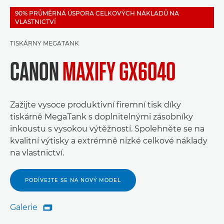
90% PRŮMĚRNÁ ÚSPORA CELKOVÝCH NÁKLADŮ NA
VLASTNICTVÍ
TISKÁRNY MEGATANK
CANON
MAXIFY GX6040
Zažijte vysoce produktivní firemní tisk díky
tiskárně MegaTank s doplnitelnými zásobníky
inkoustu s vysokou výtěžností. Spolehněte se na
kvalitní výtisky a extrémně nízké celkové náklady
na vlastnictví.
PODÍVEJTE SE NA NOVÝ MODEL
Galerie

Galerie