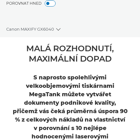
POROVNAT HNED
Canon MAXIFY GX6040
Toggle breadcrumbs
Přehled
MALÁ ROZHODNUTÍ,
MAXIMÁLNÍ DOPAD
Specifikace
Podpora
S naprosto spolehlivými
velkoobjemovými tiskárnami
MegaTank můžete vytvářet
dokumenty podnikové kvality,
přičemž vás čeká průměrná úspora 90
% z celkových nákladů na vlastnictví
v porovnání s 10 nejlépe
hodnocenými laserovými