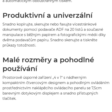
a automatickým oboustranným tiskem.
Produktivní a univerzální
Snadno kopírujte, skenujte nebo faxujte vícestránkové
dokumenty pomocí podavače ADF na 20 listů a současné
manipulace s běžným papírem a fotografickými médii díky
dvěma podavačům papíru. Snadno skenujte a tiskněte
průkazy totožnosti.
Malé rozměry a pohodlné
používání
Prostorově úsporné zařízení „4 v 1“ s nádherným
kompaktním čtvercovým designem a pohodlným ovládáním
prostřednictvím naklápěcího ovládacího panelu se 7,5cm
barevným dotykovým displejem a snadno přístupných
tlačítek.