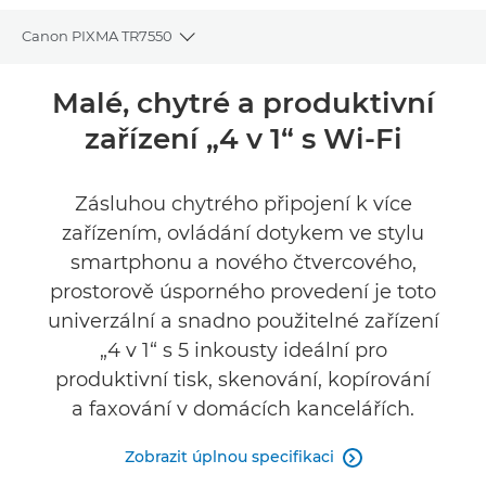
Canon PIXMA TR7550
Toggle breadcrumbs
Přehled
Malé, chytré a produktivní
zařízení „4 v 1“ s Wi-Fi
Specifikace
Podpora
Zásluhou chytrého připojení k více
zařízením, ovládání dotykem ve stylu
smartphonu a nového čtvercového,
prostorově úsporného provedení je toto
univerzální a snadno použitelné zařízení
„4 v 1“ s 5 inkousty ideální pro
produktivní tisk, skenování, kopírování
a faxování v domácích kancelářích.
Zobrazit úplnou specifikaci
