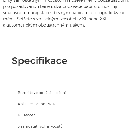
Díky samostatným inkoustům můžete měnit pouze zásobník
pro požadovanou barvu, dva podavače papíru umožňují
současnou manipulaci s běžným papírem a fotografickými
médii. Šetřete s volitelnými zásobníky XL nebo XXL
a automatickým oboustranným tiskem.
Specifikace
Bezdrátové použití a sdílení
Aplikace Canon PRINT
Bluetooth
5 samostatných inkoustů