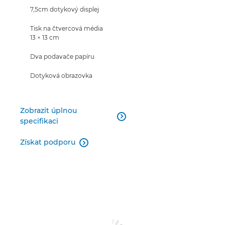
7,5cm dotykový displej
Tisk na čtvercová média
13 × 13 cm
Dva podavače papíru
Dotyková obrazovka
Zobrazit úplnou

specifikaci
Získat podporu
