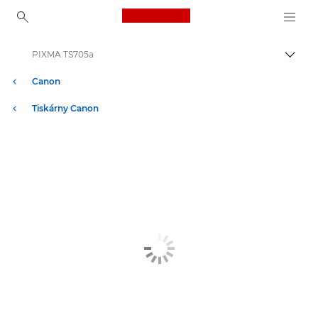
Canon Logo, back to ho
PIXMA TS705a
Přepn
Canon
Tiskárny Canon