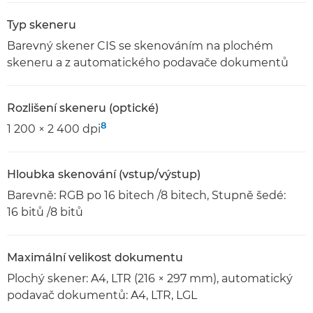
Typ skeneru
Barevný skener CIS se skenováním na plochém
skeneru a z automatického podavače dokumentů
Rozlišení skeneru (optické)
8
1 200 × 2 400 dpi
Hloubka skenování (vstup/výstup)
Barevně: RGB po 16 bitech /8 bitech, Stupně šedé:
16 bitů /8 bitů
Maximální velikost dokumentu
Plochý skener: A4, LTR (216 × 297 mm), automatický
podavač dokumentů: A4, LTR, LGL