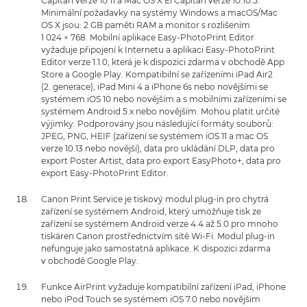
Capitan verze 10.11 a Mac OS X El Capitan verze 10.10.5.
Minimální požadavky na systémy Windows a macOS/Mac
OS X jsou: 2 GB paměti RAM a monitor s rozlišením
1 024 × 768. Mobilní aplikace Easy-PhotoPrint Editor
vyžaduje připojení k Internetu a aplikaci Easy-PhotoPrint
Editor verze 1.1.0, která je k dispozici zdarma v obchodě App
Store a Google Play. Kompatibilní se zařízeními iPad Air2
(2. generace), iPad Mini 4 a iPhone 6s nebo novějšími se
systémem iOS 10 nebo novějším a s mobilními zařízeními se
systémem Android 5.x nebo novějším. Mohou platit určité
výjimky. Podporovány jsou následující formáty souborů:
JPEG, PNG, HEIF (zařízení se systémem iOS 11 a mac OS
verze 10.13 nebo novější), data pro ukládání DLP, data pro
export Poster Artist, data pro export EasyPhoto+, data pro
export Easy-PhotoPrint Editor.
Canon Print Service je tiskový modul plug-in pro chytrá
zařízení se systémem Android, který umožňuje tisk ze
zařízení se systémem Android verze 4.4 až 5.0 pro mnoho
tiskáren Canon prostřednictvím sítě Wi-Fi. Modul plug-in
nefunguje jako samostatná aplikace. K dispozici zdarma
v obchodě Google Play.
Funkce AirPrint vyžaduje kompatibilní zařízení iPad, iPhone
nebo iPod Touch se systémem iOS 7.0 nebo novějším