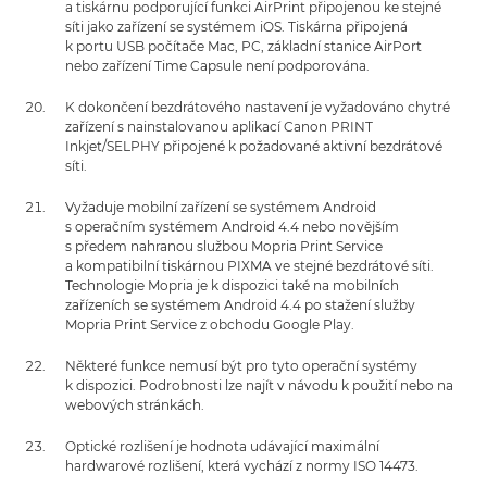
a tiskárnu podporující funkci AirPrint připojenou ke stejné
síti jako zařízení se systémem iOS. Tiskárna připojená
k portu USB počítače Mac, PC, základní stanice AirPort
nebo zařízení Time Capsule není podporována.
K dokončení bezdrátového nastavení je vyžadováno chytré
zařízení s nainstalovanou aplikací Canon PRINT
Inkjet/SELPHY připojené k požadované aktivní bezdrátové
síti.
Vyžaduje mobilní zařízení se systémem Android
s operačním systémem Android 4.4 nebo novějším
s předem nahranou službou Mopria Print Service
a kompatibilní tiskárnou PIXMA ve stejné bezdrátové síti.
Technologie Mopria je k dispozici také na mobilních
zařízeních se systémem Android 4.4 po stažení služby
Mopria Print Service z obchodu Google Play.
Některé funkce nemusí být pro tyto operační systémy
k dispozici. Podrobnosti lze najít v návodu k použití nebo na
webových stránkách.
Optické rozlišení je hodnota udávající maximální
hardwarové rozlišení, která vychází z normy ISO 14473.