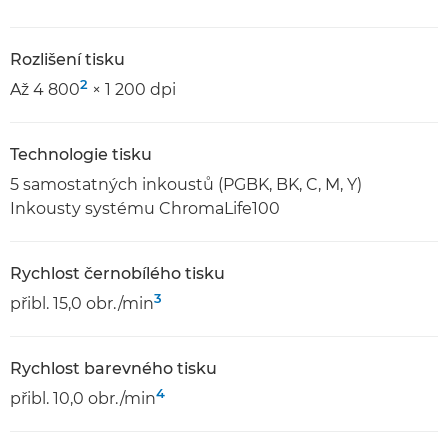
Rozlišení tisku
2
Až 4 800
× 1 200 dpi
Technologie tisku
5 samostatných inkoustů (PGBK, BK, C, M, Y)
Inkousty systému ChromaLife100
Rychlost černobílého tisku
3
přibl. 15,0 obr./min
Rychlost barevného tisku
4
přibl. 10,0 obr./min