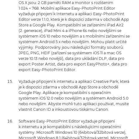
OS X jsou: 2 GB paměti RAM a monitor s rozlišením
1 024 × 768. Mobilní aplikace Easy-PhotoPrint Editor
vyžaduje připojení k Internetu a aplikaci Easy-PhotoPrint
Editor verze 1.1.0, která je k dispozici zdarma v obchodě App
Store a Google Play. Kompatibilní se zařízeními iPad Air2
(2. generace), iPad Mini 4 a iPhone 6s nebo novějšími se
systémem iOS 10 nebo novějším a s mobilními zařízeními se
systémem Android 5.x nebo novějším. Mohou platit určité
výjimky. Podporovány jsou následující formáty souborů:
JPEG, PNG, HEIF (zařízení se systémem iOS 11 a mac OS
verze 10.13 nebo novější), data pro ukládání DLP, data pro
export Poster Artist, data pro export EasyPhoto+, data pro
export Easy-PhotoPrint Editor.
Vyžaduje připojení k internetu a aplikaci Creative Park, která
je k dispozici zdarma v obchodě App Store a obchodě
Google Play. Aplikace je kompatibilní s operačním
systémem iOS 12.0 nebo novějším a systémem Android 5.0
nebo novějším. Abyste mohli tuto aplikaci používat, musíte
vlastnit Canon ID a inkoustovou tiskárnu Canon.
Software Easy-PhotoPrint Editor vyžaduje připojení
k internetu a je kompatibilní s následujícími operačními
systémy: Microsoft Windows 10 (64bitová/32bitová verze),
Microsoft Windows 8.1 (64bitová/32bitová verze), Microsoft