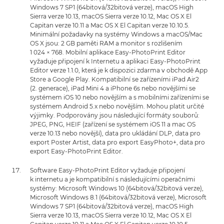
Windows 7 SP1 (64bitová/32bitová verze), macOS High
Sierra verze 10.13, macOS Sierra verze 10.12, Mac OS X El
Capitan verze 10.11 a Mac OS X El Capitan verze 10.10.5.
Minimální požadavky na systémy Windows a macOS/Mac
OS X jsou: 2 GB paměti RAM a monitor s rozlišením
1 024 × 768. Mobilní aplikace Easy-PhotoPrint Editor
vyžaduje připojení k Internetu a aplikaci Easy-PhotoPrint
Editor verze 1.1.0, která je k dispozici zdarma v obchodě App
Store a Google Play. Kompatibilní se zařízeními iPad Air2
(2. generace), iPad Mini 4 a iPhone 6s nebo novějšími se
systémem iOS 10 nebo novějším a s mobilními zařízeními se
systémem Android 5.x nebo novějším. Mohou platit určité
výjimky. Podporovány jsou následující formáty souborů:
JPEG, PNG, HEIF (zařízení se systémem iOS 11 a mac OS
verze 10.13 nebo novější), data pro ukládání DLP, data pro
export Poster Artist, data pro export EasyPhoto+, data pro
export Easy-PhotoPrint Editor.
Software Easy-PhotoPrint Editor vyžaduje připojení
k internetu a je kompatibilní s následujícími operačními
systémy: Microsoft Windows 10 (64bitová/32bitová verze),
Microsoft Windows 8.1 (64bitová/32bitová verze), Microsoft
Windows 7 SP1 (64bitová/32bitová verze), macOS High
Sierra verze 10.13, macOS Sierra verze 10.12, Mac OS X El