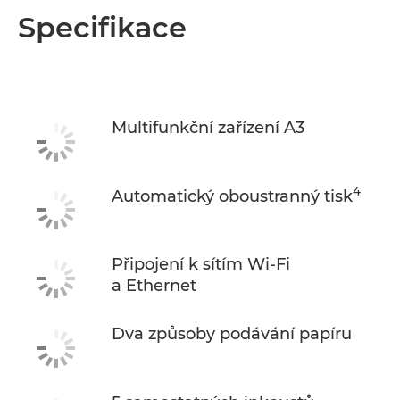
Přehled
Specifikace
Specifikace
Multifunkční zařízení A3
4
Automatický oboustranný tisk
Připojení k sítím Wi-Fi
a Ethernet
Dva způsoby podávání papíru