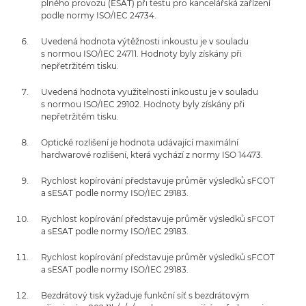
plného provozu (ESAT) při testu pro kancelářská zařízení
podle normy ISO/IEC 24734.
Uvedená hodnota výtěžnosti inkoustu je v souladu
s normou ISO/IEC 24711. Hodnoty byly získány při
nepřetržitém tisku.
Uvedená hodnota využitelnosti inkoustu je v souladu
s normou ISO/IEC 29102. Hodnoty byly získány při
nepřetržitém tisku.
Optické rozlišení je hodnota udávající maximální
hardwarové rozlišení, která vychází z normy ISO 14473.
Rychlost kopírování představuje průměr výsledků sFCOT
a sESAT podle normy ISO/IEC 29183.
Rychlost kopírování představuje průměr výsledků sFCOT
a sESAT podle normy ISO/IEC 29183.
Rychlost kopírování představuje průměr výsledků sFCOT
a sESAT podle normy ISO/IEC 29183.
Bezdrátový tisk vyžaduje funkční síť s bezdrátovým