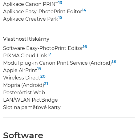
13
Aplikace Canon PRINT
14
Aplikace Easy-PhotoPrint Editor
15
Aplikace Creative Park
Vlastnosti tiskárny
16
Software Easy-PhotoPrint Editor
17
PIXMA Cloud Link
18
Modul plug-in Canon Print Service (Android)
19
Apple AirPrint
20
Wireless Direct
21
Mopria (Android)
PosterArtist Web
LAN/WLAN PictBridge
Slot na paměťové karty
Software