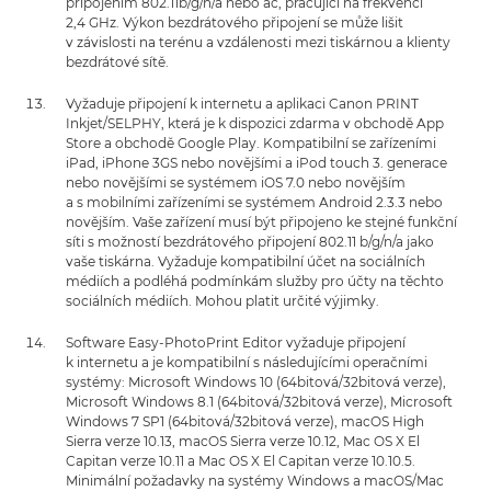
připojením 802.11b/g/n/a nebo ac, pracující na frekvenci
2,4 GHz. Výkon bezdrátového připojení se může lišit
v závislosti na terénu a vzdálenosti mezi tiskárnou a klienty
bezdrátové sítě.
Vyžaduje připojení k internetu a aplikaci Canon PRINT
Inkjet/SELPHY, která je k dispozici zdarma v obchodě App
Store a obchodě Google Play. Kompatibilní se zařízeními
iPad, iPhone 3GS nebo novějšími a iPod touch 3. generace
nebo novějšími se systémem iOS 7.0 nebo novějším
a s mobilními zařízeními se systémem Android 2.3.3 nebo
novějším. Vaše zařízení musí být připojeno ke stejné funkční
síti s možností bezdrátového připojení 802.11 b/g/n/a jako
vaše tiskárna. Vyžaduje kompatibilní účet na sociálních
médiích a podléhá podmínkám služby pro účty na těchto
sociálních médiích. Mohou platit určité výjimky.
Software Easy-PhotoPrint Editor vyžaduje připojení
k internetu a je kompatibilní s následujícími operačními
systémy: Microsoft Windows 10 (64bitová/32bitová verze),
Microsoft Windows 8.1 (64bitová/32bitová verze), Microsoft
Windows 7 SP1 (64bitová/32bitová verze), macOS High
Sierra verze 10.13, macOS Sierra verze 10.12, Mac OS X El
Capitan verze 10.11 a Mac OS X El Capitan verze 10.10.5.
Minimální požadavky na systémy Windows a macOS/Mac