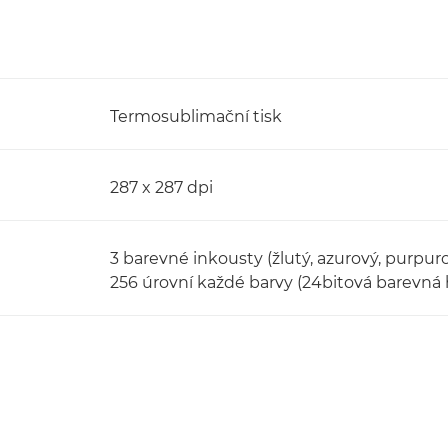
Termosublimační tisk
287 x 287 dpi
3 barevné inkousty (žlutý, azurový, purp
256 úrovní každé barvy (24bitová barevná