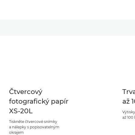
Čtvercový
Trv
fotografický papír
až 1
XS-20L
Výtisky
až 100 
Tiskněte čtvercové snímky
a nálepky s popisovatelným
okrajem