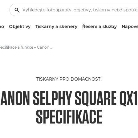
eo
Objektivy
Tiskárny a skenery
Řešení a služby
Nápově
Specifikace a funkce – Canon SELPHY SQUARE QX10
TISKÁRNY PRO DOMÁCNOSTI
ANON SELPHY SQUARE QX
SPECIFIKACE