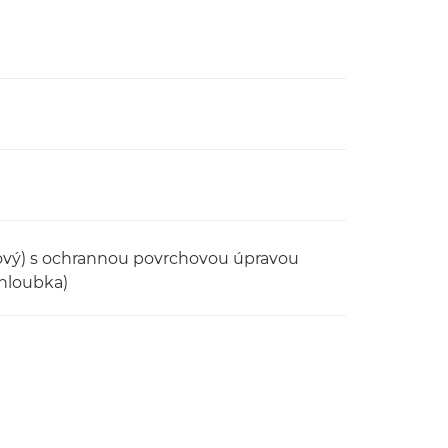
urový) s ochrannou povrchovou úpravou
 hloubka)