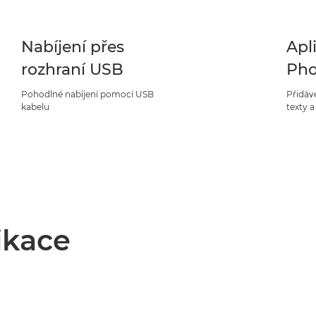
Nabíjení přes
Apl
rozhraní USB
Pho
Pohodlné nabíjení pomocí USB
Přidáve
kabelu
texty a
ikace