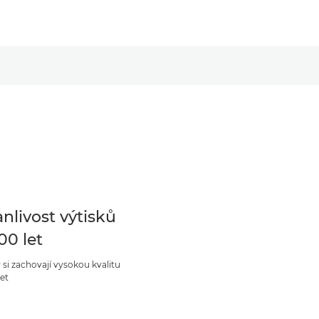
anlivost výtisků
00 let
 si zachovají vysokou kvalitu
let