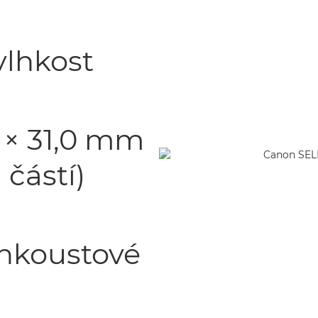
vlhkost
,3 × 31,0 mm
 částí)
 inkoustové