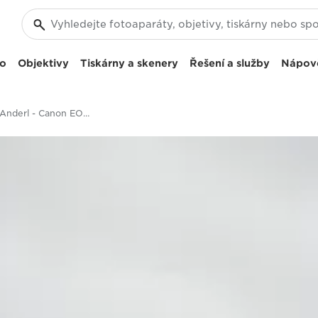
eo
Objektivy
Tiskárny a skenery
Řešení a služby
Nápov
Christian Anderl - Canon EOS 5D Mark IV