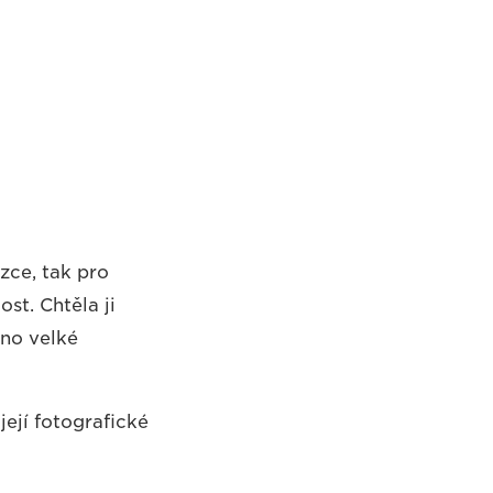
zce, tak pro
st. Chtěla ji
dno velké
její fotografické