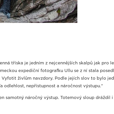
nná tříska je jedním z nejcennějších skalpů jak pro le
meckou expediční fotografku Ullu se z ní stala posedlo
. Vyfotit živlům navzdory. Podle jejích slov to bylo je
Ta odlehlost, nepřístupnost a náročnost výstupu.“
 jen samotný náročný výstup. Totemový sloup dráždil i 