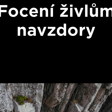
Focení živlů
navzdory