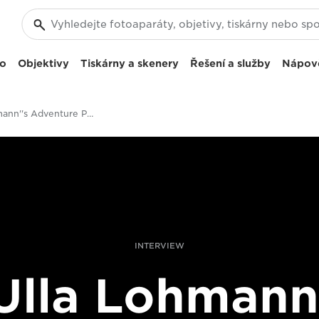
eo
Objektivy
Tiskárny a skenery
Řešení a služby
Nápov
Ulla Lohmann''s Adventure Photography
INTERVIEW
Ulla Lohmann