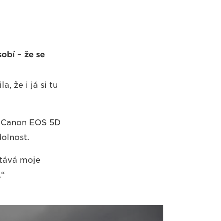
sobí – že se
, že i já si tu
la Canon EOS 5D
olnost.
stává moje
.“