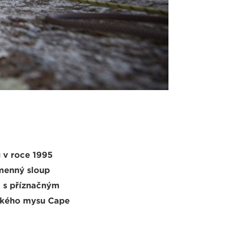
u v roce 1995
amenný sloup
a s příznačným
nského mysu Cape