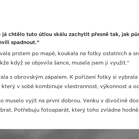
já chtělo tuto útlou skálu zachytit přesně tak, jak pů
víli spadnout.“
ala prstem po mapě, koukala na fotky ostatních a snila
kže když se objevila šance, musela jsem ji využít.“
vala s obrovským zápalem. K pořízení fotky si vybra
 který v sobě kombinuje všestrannost, výkonnost a od
no muselo vyjít na první dobrou. Venku v divočině do
brat. Potřebuju fotoaparát, který toho zvládne hodně