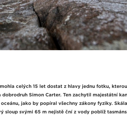
ohla celých 15 let dostat z hlavy jednu fotku, ktero
 a dobrodruh Simon Carter. Ten zachytil majestátní k
z oceánu, jako by popíral všechny zákony fyziky. Skál
 sloup svými 65 m nejistě ční z vody poblíž tasmá