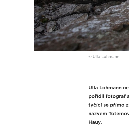
© Ulla Lohmann
Ulla Lohmann nem
pořídil fotograf
tyčící se přímo 
názvem Totemový
Hauy.