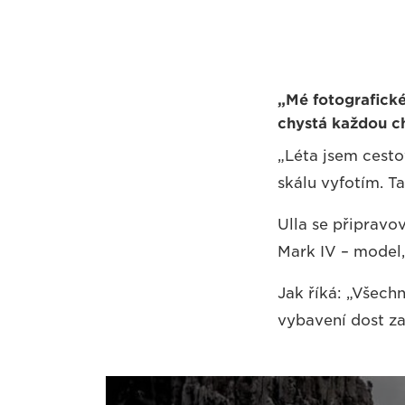
„Mé fotografické 
chystá každou ch
„Léta jsem cestov
skálu vyfotím. Ta
Ulla se připravo
Mark IV – model,
Jak říká: „Všech
vybavení dost za