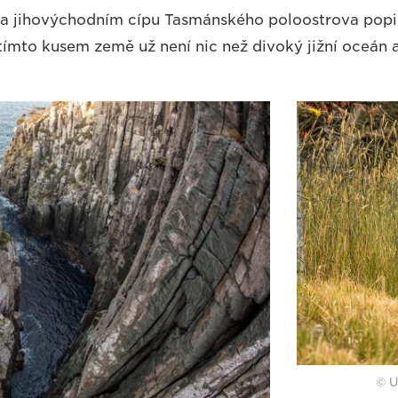
na jihovýchodním cípu Tasmánského poloostrova popi
tímto kusem země už není nic než divoký jižní oceán a
© U