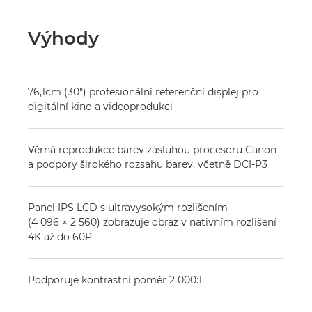
Výhody
76,1cm (30") profesionální referenční displej pro
digitální kino a videoprodukci
Věrná reprodukce barev zásluhou procesoru Canon
a podpory širokého rozsahu barev, včetně DCI-P3
Panel IPS LCD s ultravysokým rozlišením
(4 096 × 2 560) zobrazuje obraz v nativním rozlišení
4K až do 60P
Podporuje kontrastní poměr 2 000:1