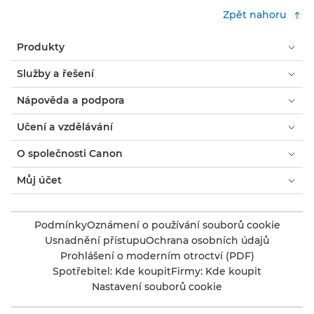
otevře
Zpět nahoru
dialogové
okno.
Produkty
Služby a řešení
Nápověda a podpora
Učení a vzdělávání
O společnosti Canon
Můj účet
Podmínky
Oznámení o používání souborů cookie
Usnadnění přístupu
Ochrana osobních údajů
Prohlášení o moderním otroctví (PDF)
Spotřebitel: Kde koupit
Firmy: Kde koupit
Nastavení souborů cookie