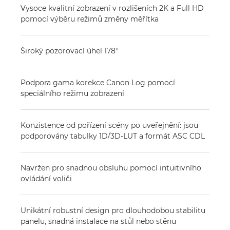
Vysoce kvalitní zobrazení v rozlišeních 2K a Full HD
pomocí výběru režimů změny měřítka
Široký pozorovací úhel 178°
Podpora gama korekce Canon Log pomocí
speciálního režimu zobrazení
Konzistence od pořízení scény po uveřejnění: jsou
podporovány tabulky 1D/3D-LUT a formát ASC CDL
Navržen pro snadnou obsluhu pomocí intuitivního
ovládání voliči
Unikátní robustní design pro dlouhodobou stabilitu
panelu, snadná instalace na stůl nebo stěnu