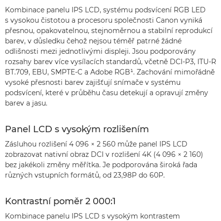
Kombinace panelu IPS LCD, systému podsvícení RGB LED
s vysokou čistotou a procesoru společnosti Canon vyniká
přesnou, opakovatelnou, stejnoměrnou a stabilní reprodukcí
barev, v důsledku čehož nejsou téměř patrné žádné
odlišnosti mezi jednotlivými displeji. Jsou podporovány
rozsahy barev více vysílacích standardů, včetně DCI-P3, ITU-R
BT.709, EBU, SMPTE-C a Adobe RGB¹. Zachování mimořádně
vysoké přesnosti barev zajišťují snímače v systému
podsvícení, které v průběhu času detekují a opravují změny
barev a jasu.
Panel LCD s vysokým rozlišením
Zásluhou rozlišení 4 096 × 2 560 může panel IPS LCD
zobrazovat nativní obraz DCI v rozlišení 4K (4 096 × 2 160)
bez jakékoli změny měřítka. Je podporována široká řada
různých vstupních formátů, od 23,98P do 60P.
Kontrastní poměr 2 000:1
Kombinace panelu IPS LCD s vysokým kontrastem