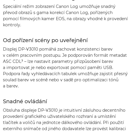
Speciální režim zobrazení Canon Log umožňuje snadný
převod obrazů s gama korekcí Canon Log, pořízených
pomocí filmových kamer EOS, na obrazy vhodné k provedení
kontroly.
Od pořízení scény po uveřejnění
Displej DP-V3010 pomáhá zachovat konzistenci barev
v celém pracovním postupu. Je podporován formát metadat
ASC CDL³ – lze nastavit parametry přizpůsobení barev
a importovat je nebo exportovat pomocí paměti USB.
Podpora řady vyhledávacích tabulek umožňuje zajistit přesný
soulad barev ve scéně nebo v sadě pro optimalizaci tónů
a barev.
Snadné ovládání
Obsluha displeje DP-V3010 je intuitivní zásluhou decentního
provedení grafického uživatelského rozhraní a umístění
tlačítek a voličů na jednotce dálkového ovládání. Při použití
externího snímače od jiného dodavatele lze provést kalibraci