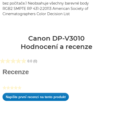
bez počítače.1 Neobsahuje všechny barevné body
RGB2 SMPTE RP 431-2:20113 American Society of
Cinematographers Color Decision List
Canon DP-V3010
Hodnocení a recenze
0.0
(0)
0.0
z
Recenze
5
hvězdiček.
★★★★★
Žádná
Napište první recenzi na tento produkt
hodnota
.
pro
Tato
hodnocení
akce