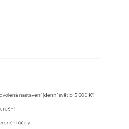
volená nastavení (denní světlo: 5 600 K*,
, ruční
erenční účely.