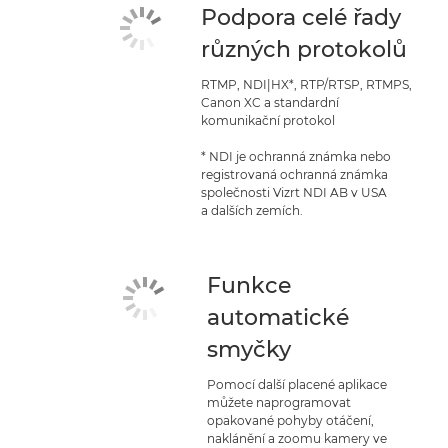
Podpora celé řady
různých protokolů
RTMP, NDI|HX*, RTP/RTSP, RTMPS,
Canon XC a standardní
komunikační protokol
* NDI je ochranná známka nebo
registrovaná ochranná známka
společnosti Vizrt NDI AB v USA
a dalších zemích.
Funkce
automatické
smyčky
Pomocí další placené aplikace
můžete naprogramovat
opakované pohyby otáčení,
naklánění a zoomu kamery ve