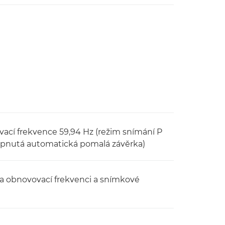
ovovací frekvence 59,94 Hz (režim snímání P
ypnutá automatická pomalá závěrka)
 na obnovovací frekvenci a snímkové