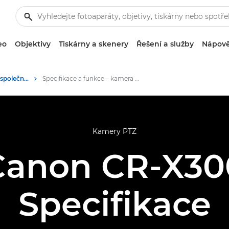
eo
Objektivy
Tiskárny a skenery
Řešení a služby
Nápově
Kamera PTZ CR-X300 společnosti Canon
Specifikace a funkce – kamera PTZ CR-X300 společnosti Canon
Kamery PTZ
Canon CR-X30
Specifikace