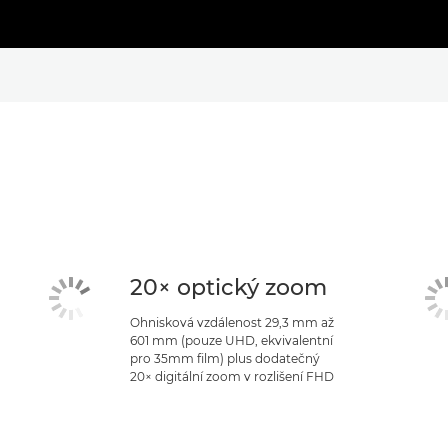
20× optický zoom
Ohnisková vzdálenost 29,3 mm až
601 mm (pouze UHD, ekvivalentní
pro 35mm film) plus dodatečný
20× digitální zoom v rozlišení FHD