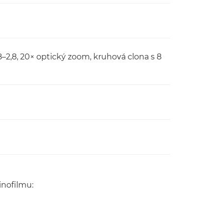
–2,8, 20× optický zoom, kruhová clona s 8
inofilmu: