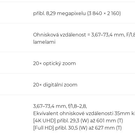
přibl. 8,29 megapixelu (3 840 × 2 160)
Ohnisková vzdálenost = 3,67–73,4 mm, F/1,8
lamelami
20× optický zoom
20× digitální zoom
3,67–73,4 mm, f/1,8–2,8,
Ekvivalent ohniskové vzdálenosti 35mm k
[4K UHD] přibl. 29,3 (W) až 601 mm (T)
[Full HD] přibl. 30,5 (W) až 627 mm (T)