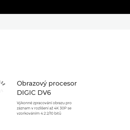
Obrazový procesor
DIGIC DV6
Výkonné zpracování obrazu pro
záznam v rozlišení až 4K 30P se
vzorkováním 4:2:2/10 bitů