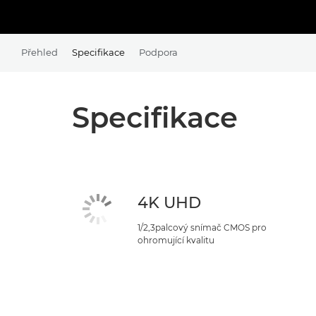
Přehled
Specifikace
Podpora
Specifikace
4K UHD
1/2,3palcový snímač CMOS pro
ohromující kvalitu