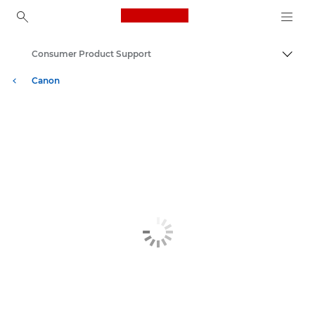
Canon Logo, back to ho
Consumer Product Support
Přepn
Canon