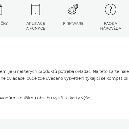
UČKY
APLIKACE
FIRMWARE
FAQS A
A FUNKCE
NÁPOVĚDA
čem, je u některých produktů potřeba ovladač. Na této kartě nal
né ovladače, bude zde uvedeno vysvětlení týkající se kompatibil
ávodům a dalšímu obsahu využijte karty výše.