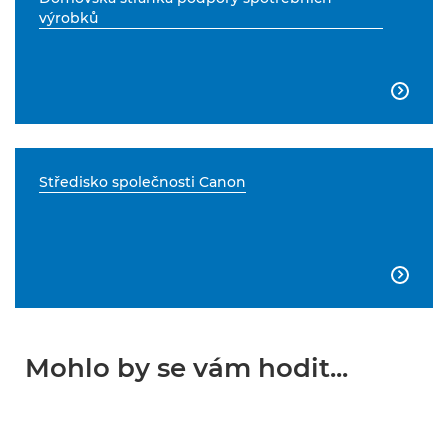
výrobků

Středisko společnosti Canon

Mohlo by se vám hodit...