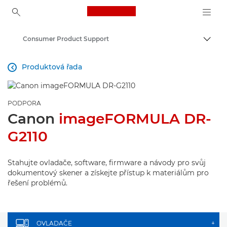
Canon Logo, back to ho
Consumer Product Support
Přepn
Canon
Produktová řada

PODPORA
Canon
imageFORMULA DR-
G2110
Stahujte ovladače, software, firmware a návody pro svůj
dokumentový skener a získejte přístup k materiálům pro
řešení problémů.
OVLADAČE
+