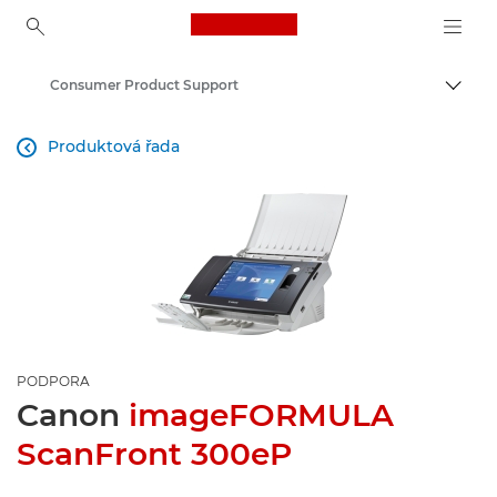
Canon Logo, back to ho
Consumer Product Support
Přepn
Canon
Produktová řada

PODPORA
Canon
imageFORMULA
ScanFront 300eP