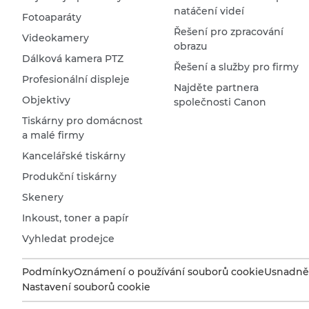
natáčení videí
Fotoaparáty
Řešení pro zpracování
Videokamery
obrazu
Dálková kamera PTZ
Řešení a služby pro firmy
Profesionální displeje
Najděte partnera
Objektivy
společnosti Canon
Tiskárny pro domácnost
a malé firmy
Kancelářské tiskárny
Produkční tiskárny
Skenery
Inkoust, toner a papír
Vyhledat prodejce
Podmínky
Oznámení o používání souborů cookie
Usnadněn
Nastavení souborů cookie