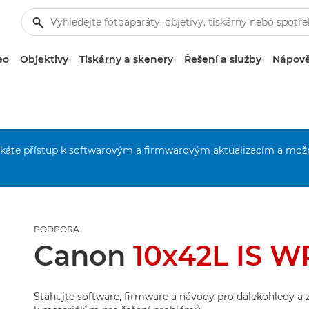
eo
Objektivy
Tiskárny a skenery
Řešení a služby
Nápově
získáte přístup k softwarovým a firmwarovým aktualizacím a mož
PODPORA
Canon
10x42L IS W
Stahujte software, firmware a návody pro dalekohledy a z