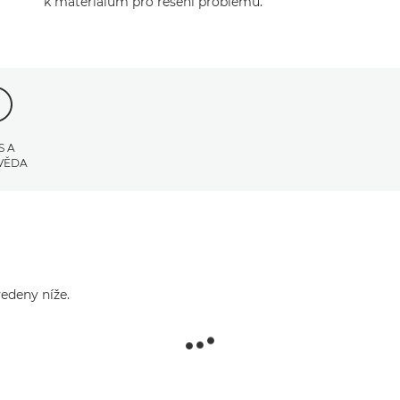
k materiálům pro řešení problémů.
S A
VĚDA
edeny níže.