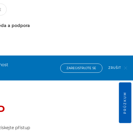
da a podpora
nost
ZRUŠIT
ZAREGISTRUJTE SE
PRŮZKUM
P
ískejte přístup