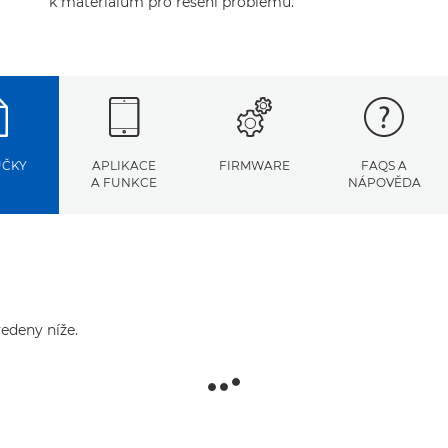
k materiálům pro řešení problémů.
UČKY
APLIKACE
FIRMWARE
FAQS A
A FUNKCE
NÁPOVĚDA
edeny níže.