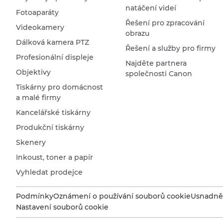
natáčení videí
Fotoaparáty
Řešení pro zpracování
Videokamery
obrazu
Dálková kamera PTZ
Řešení a služby pro firmy
Profesionální displeje
Najděte partnera
Objektivy
společnosti Canon
Tiskárny pro domácnost
a malé firmy
Kancelářské tiskárny
Produkční tiskárny
Skenery
Inkoust, toner a papír
Vyhledat prodejce
Podmínky
Oznámení o používání souborů cookie
Usnadněn
Nastavení souborů cookie