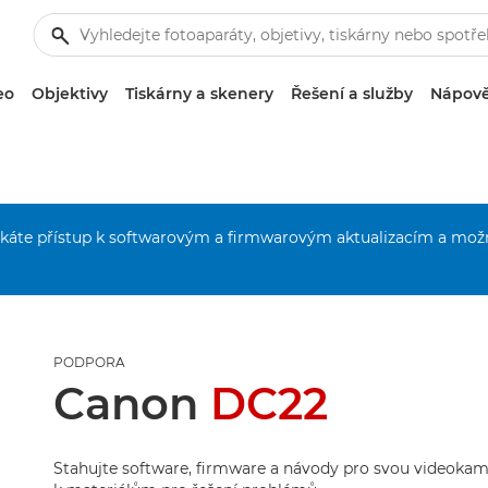
eo
Objektivy
Tiskárny a skenery
Řešení a služby
Nápově
získáte přístup k softwarovým a firmwarovým aktualizacím a mož
PODPORA
Canon
DC22
Stahujte software, firmware a návody pro svou videokame