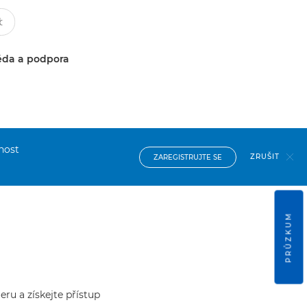
da a podpora
nost
ZRUŠIT
ZAREGISTRUJTE SE
PRŮZKUM
ru a získejte přístup