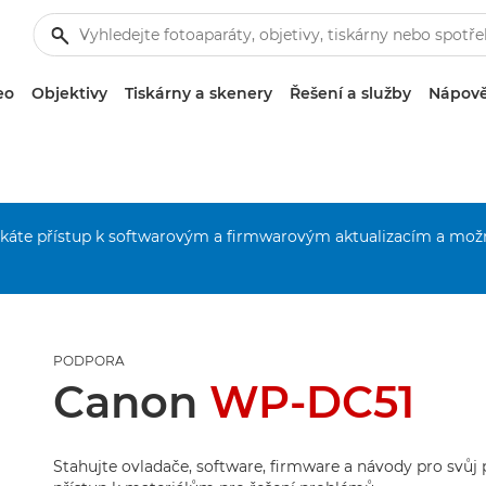
eo
Objektivy
Tiskárny a skenery
Řešení a služby
Nápově
získáte přístup k softwarovým a firmwarovým aktualizacím a mož
PODPORA
Canon
WP-DC51
Stahujte ovladače, software, firmware a návody pro svůj 