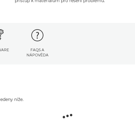
přístup k materiálům pro řešení problémů.
WARE
FAQS A
NÁPOVĚDA
edeny níže.