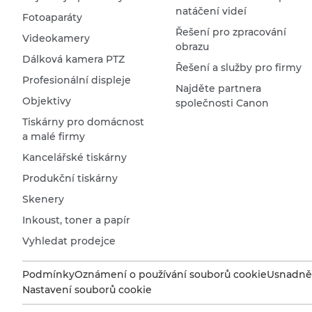
natáčení videí
Fotoaparáty
Řešení pro zpracování
Videokamery
obrazu
Dálková kamera PTZ
Řešení a služby pro firmy
Profesionální displeje
Najděte partnera
Objektivy
společnosti Canon
Tiskárny pro domácnost
a malé firmy
Kancelářské tiskárny
Produkční tiskárny
Skenery
Inkoust, toner a papír
Vyhledat prodejce
Podmínky
Oznámení o používání souborů cookie
Usnadněn
Nastavení souborů cookie