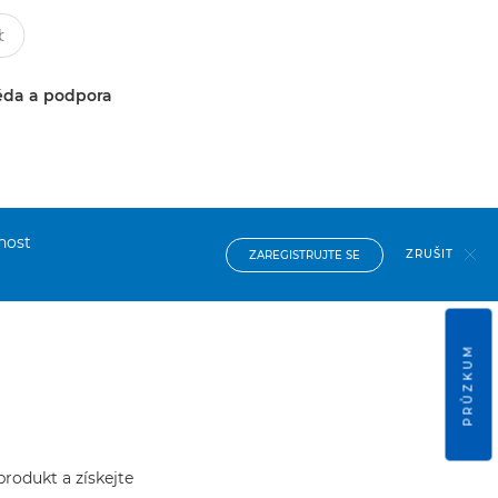
da a podpora
nost
ZRUŠIT
ZAREGISTRUJTE SE
PRŮZKUM
produkt a získejte