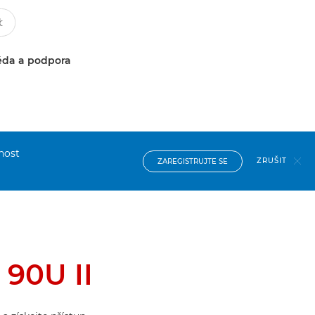
da a podpora
nost
ZRUŠIT
ZAREGISTRUJTE SE
90U II