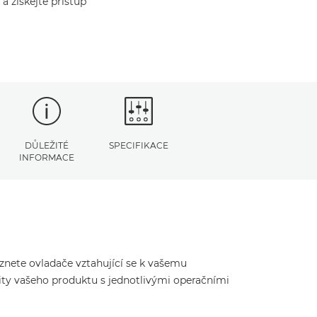
a získejte přístup
DŮLEŽITÉ
SPECIFIKACE
INFORMACE
eznete ovladače vztahující se k vašemu
ity vašeho produktu s jednotlivými operačními