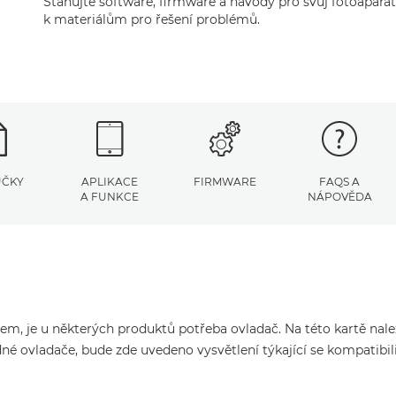
Stahujte software, firmware a návody pro svůj fotoaparát 
k materiálům pro řešení problémů.
UČKY
APLIKACE
FIRMWARE
FAQS A
A FUNKCE
NÁPOVĚDA
čem, je u některých produktů potřeba ovladač. Na této kartě nal
né ovladače, bude zde uvedeno vysvětlení týkající se kompatibil