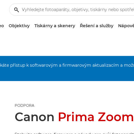
eo
Objektivy
Tiskárny a skenery
Řešení a služby
Nápově
získáte přístup k softwarovým a firmwarovým aktualizacím a mož
PODPORA
Canon
Prima Zoom 