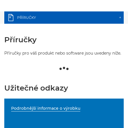
PŘÍRUČKY
+
Příručky
Příručky pro váš produkt nebo software jsou uvedeny níže.
Užitečné odkazy
Podrobnější informace o výrobku