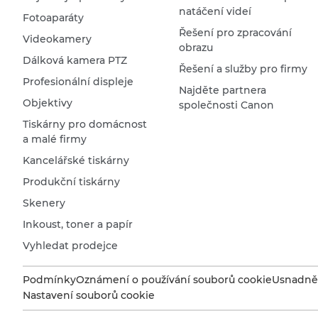
natáčení videí
Fotoaparáty
Řešení pro zpracování
Videokamery
obrazu
Dálková kamera PTZ
Řešení a služby pro firmy
Profesionální displeje
Najděte partnera
Objektivy
společnosti Canon
Tiskárny pro domácnost
a malé firmy
Kancelářské tiskárny
Produkční tiskárny
Skenery
Inkoust, toner a papír
Vyhledat prodejce
Podmínky
Oznámení o používání souborů cookie
Usnadněn
Nastavení souborů cookie