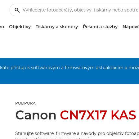
eo
Objektivy
Tiskárny a skenery
Řešení a služby
Nápově
získáte přístup k softwarovým a firmwarovým aktualizacím a mož
PODPORA
Canon
CN7X17 KAS
Stahujte software, firmware a návody pro objektiv fotoapa