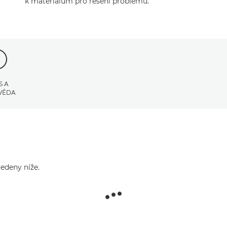
k materiálům pro řešení problémů.
S A
VĚDA
edeny níže.