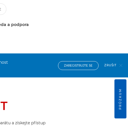
da a podpora
nost
ZRUŠIT
ZAREGISTRUJTE SE
PRŮZKUM
 T
rátu a získejte přístup