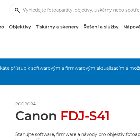
eo
Objektivy
Tiskárny a skenery
Řešení a služby
Nápově
získáte přístup k softwarovým a firmwarovým aktualizacím a mož
PODPORA
Canon
FDJ-S41
Stahujte software, firmware a návody pro objektiv fotoapa