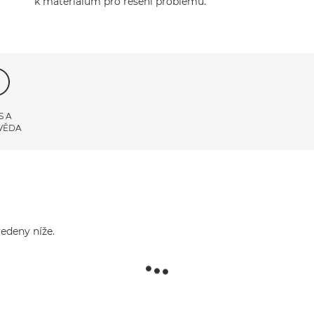
k materiálům pro řešení problémů.
S A
VĚDA
edeny níže.