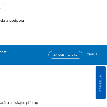
da a podpora
nost
ZRUŠIT
ZAREGISTRUJTE SE
PRŮZKUM
rátu a získejte přístup