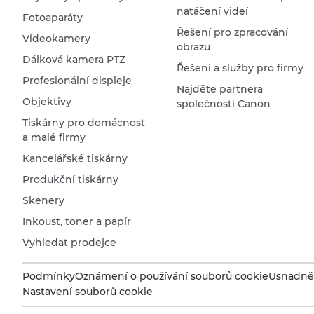
natáčení videí
Fotoaparáty
Řešení pro zpracování
Videokamery
obrazu
Dálková kamera PTZ
Řešení a služby pro firmy
Profesionální displeje
Najděte partnera
Objektivy
společnosti Canon
Tiskárny pro domácnost
a malé firmy
Kancelářské tiskárny
Produkční tiskárny
Skenery
Inkoust, toner a papír
Vyhledat prodejce
Podmínky
Oznámení o používání souborů cookie
Usnadněn
Nastavení souborů cookie