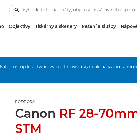
eo
Objektivy
Tiskárny a skenery
Řešení a služby
Nápově
získáte přístup k softwarovým a firmwarovým aktualizacím a mož
PODPORA
Canon
RF 28-70mm 
STM