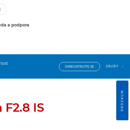
da a podpora
nost
ZRUŠIT
ZAREGISTRUJTE SE
PRŮZKUM
F2.8 IS