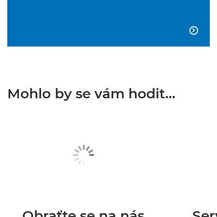

Mohlo by se vám hodit...
Obraťte se na nás
Ser