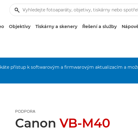
eo
Objektivy
Tiskárny a skenery
Řešení a služby
Nápově
získáte přístup k softwarovým a firmwarovým aktualizacím a mož
PODPORA
Canon
VB-M40