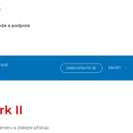
da a podpora
nost
ZRUŠIT
ZAREGISTRUJTE SE
k II
ameru a získejte přístup