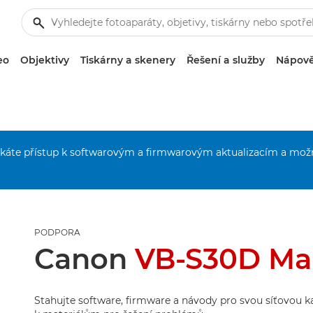
eo
Objektivy
Tiskárny a skenery
Řešení a služby
Nápově
získáte přístup k softwarovým a firmwarovým aktualizacím a mož
PODPORA
Canon
VB-S30D Mar
Stahujte software, firmware a návody pro svou síťovou k