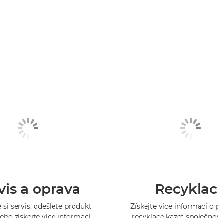
vis a oprava
Recyklac
 si servis, odešlete produkt
Získejte více informací 
ebo získejte více informací
recyklace kazet společno