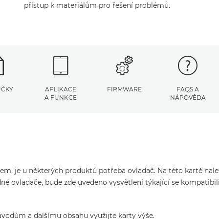
přístup k materiálům pro řešení problémů.
UČKY
APLIKACE
FIRMWARE
FAQS A
A FUNKCE
NÁPOVĚDA
čem, je u některých produktů potřeba ovladač. Na této kartě nal
né ovladače, bude zde uvedeno vysvětlení týkající se kompatibil
ávodům a dalšímu obsahu využijte karty výše.