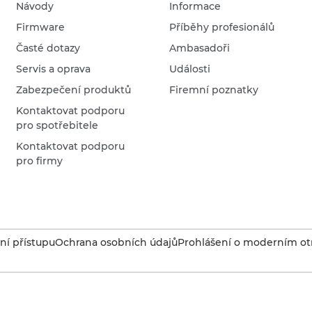
Návody
Informace
Firmware
Příběhy profesionálů
Časté dotazy
Ambasadoři
Servis a oprava
Události
Zabezpečení produktů
Firemní poznatky
Kontaktovat podporu
pro spotřebitele
Kontaktovat podporu
pro firmy
í přístupu
Ochrana osobních údajů
Prohlášení o moderním otr