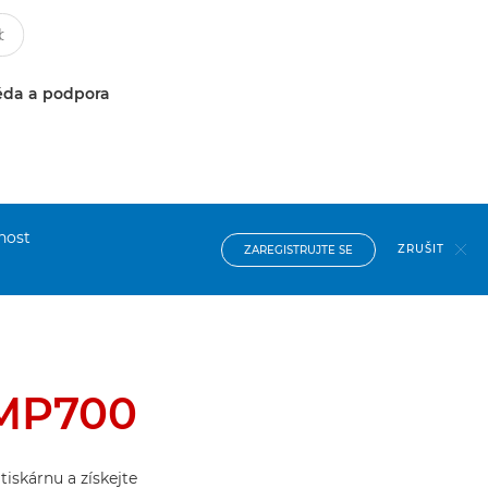
da a podpora
nost
ZRUŠIT
ZAREGISTRUJTE SE
MP700
iskárnu a získejte