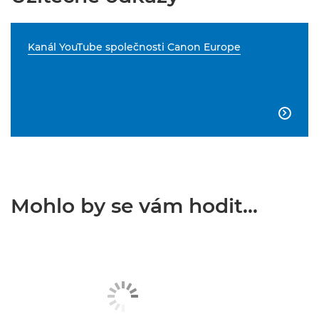
Kanál YouTube společnosti Canon Europe

Mohlo by se vám hodit...