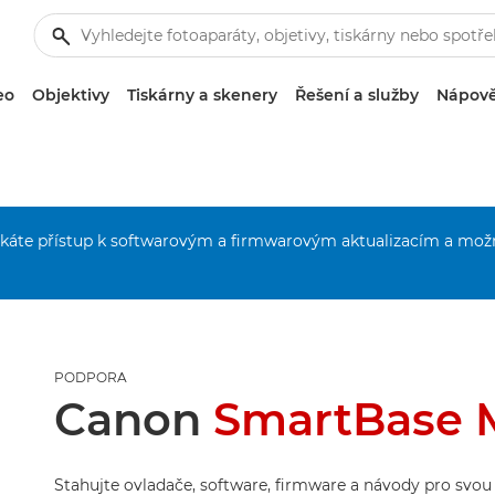
eo
Objektivy
Tiskárny a skenery
Řešení a služby
Nápově
získáte přístup k softwarovým a firmwarovým aktualizacím a mož
PODPORA
Canon
SmartBase 
Stahujte ovladače, software, firmware a návody pro svou t