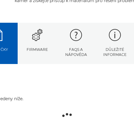
kamer a získejte přístup k materiálům pro řešení problé
UČKY
FIRMWARE
FAQS A
DŮLEŽITÉ
NÁPOVĚDA
INFORMACE
edeny níže.