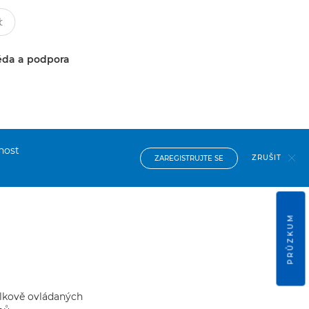
da a podpora
nost
ZRUŠIT
ZAREGISTRUJTE SE
PRŮZKUM
álkově ovládaných