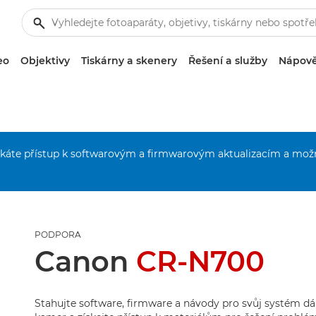
eo
Objektivy
Tiskárny a skenery
Řešení a služby
Nápově
získáte přístup k softwarovým a firmwarovým aktualizacím a mož
PODPORA
Canon
CR-N700
Stahujte software, firmware a návody pro svůj systém d