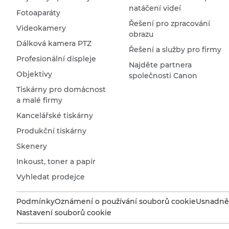
natáčení videí
Fotoaparáty
Řešení pro zpracování
Videokamery
obrazu
Dálková kamera PTZ
Řešení a služby pro firmy
Profesionální displeje
Najděte partnera
Objektivy
společnosti Canon
Tiskárny pro domácnost
a malé firmy
Kancelářské tiskárny
Produkční tiskárny
Skenery
Inkoust, toner a papír
Vyhledat prodejce
Podmínky
Oznámení o používání souborů cookie
Usnadněn
Nastavení souborů cookie