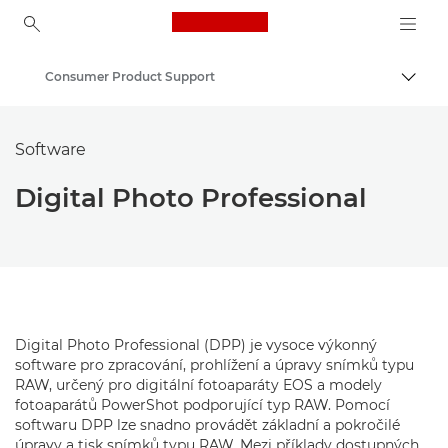
Canon Logo, back to ho
Consumer Product Support
Přepn
Canon
Software
Digital Photo Professional
Digital Photo Professional (DPP) je vysoce výkonný
software pro zpracování, prohlížení a úpravy snímků typu
RAW, určený pro digitální fotoaparáty EOS a modely
fotoaparátů PowerShot podporující typ RAW. Pomocí
softwaru DPP lze snadno provádět základní a pokročilé
úpravy a tisk snímků typu RAW. Mezi příklady dostupných