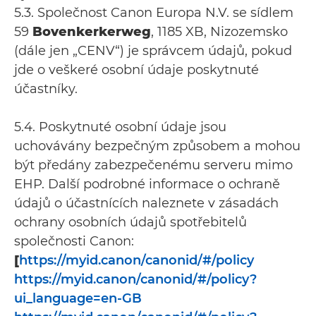
5.3. Společnost Canon Europa N.V. se sídlem
59
Bovenkerkerweg
, 1185 XB, Nizozemsko
(dále jen „CENV“) je správcem údajů, pokud
jde o veškeré osobní údaje poskytnuté
účastníky.
5.4. Poskytnuté osobní údaje jsou
uchovávány bezpečným způsobem a mohou
být předány zabezpečenému serveru mimo
EHP. Další podrobné informace o ochraně
údajů o účastnících naleznete v zásadách
ochrany osobních údajů spotřebitelů
společnosti Canon:
[
https://myid.canon/canonid/#/policy
https://myid.canon/canonid/#/policy?
ui_language=en-GB