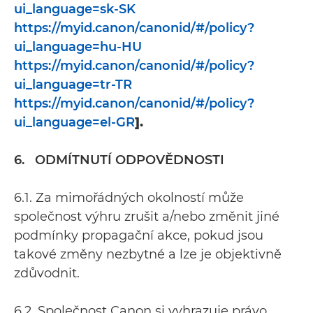
ui_language=sk-SK
https://myid.canon/canonid/#/policy?
ui_language=hu-HU
https://myid.canon/canonid/#/policy?
ui_language=tr-TR
https://myid.canon/canonid/#/policy?
ui_language=el-GR
].
6. ODMÍTNUTÍ ODPOVĚDNOSTI
6.1. Za mimořádných okolností může
společnost výhru zrušit a/nebo změnit jiné
podmínky propagační akce, pokud jsou
takové změny nezbytné a lze je objektivně
zdůvodnit.
6.2. Společnost Canon si vyhrazuje právo