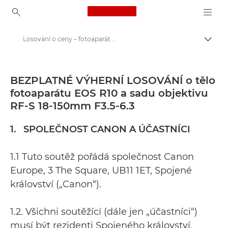
Canon Logo, back to ho
Losování o ceny – fotoaparát EOS R10 a objektiv RF-S 18-150mm F3.5-6.3
Přepn
Canon
BEZPLATNÉ VÝHERNÍ LOSOVÁNÍ o tělo
fotoaparátu EOS R10 a sadu objektivu
RF-S 18-150mm F3.5-6.3
1. SPOLEČNOST CANON A ÚČASTNÍCI
1.1 Tuto soutěž pořádá společnost Canon
Europe, 3 The Square, UB11 1ET, Spojené
království („Canon“).
1.2. Všichni soutěžící (dále jen „účastníci“)
musí být rezidenti Spojeného království,