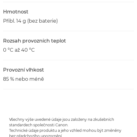
Hmotnost
Přibl. 14 g (bez baterie)
Rozsah provozních teplot
0 °C až 40 °C
Provozní vlhkost
85 % nebo méně
Všechny výše uvedené údaje jsou založeny na zkušebních
standardech společnosti Canon.
Technické údaje produktu a jeho vzhled mohou být změněny
bez předchozího upozornění