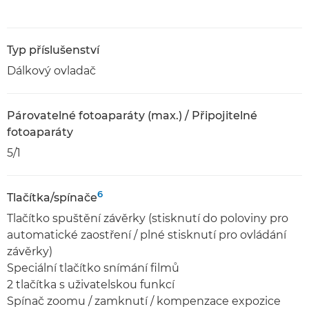
Typ příslušenství
Dálkový ovladač
Párovatelné fotoaparáty (max.) / Připojitelné
fotoaparáty
5/1
6
Tlačítka/spínače
Tlačítko spuštění závěrky (stisknutí do poloviny pro
automatické zaostření / plné stisknutí pro ovládání
závěrky)
Speciální tlačítko snímání filmů
2 tlačítka s uživatelskou funkcí
Spínač zoomu / zamknutí / kompenzace expozice