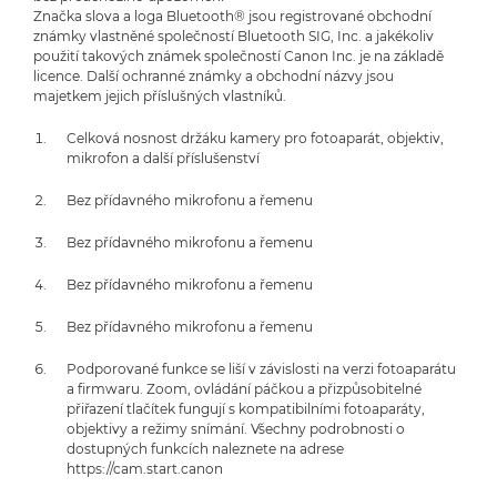
Značka slova a loga Bluetooth® jsou registrované obchodní
známky vlastněné společností Bluetooth SIG, Inc. a jakékoliv
použití takových známek společností Canon Inc. je na základě
licence. Další ochranné známky a obchodní názvy jsou
majetkem jejich příslušných vlastníků.
Celková nosnost držáku kamery pro fotoaparát, objektiv,
mikrofon a další příslušenství
Bez přídavného mikrofonu a řemenu
Bez přídavného mikrofonu a řemenu
Bez přídavného mikrofonu a řemenu
Bez přídavného mikrofonu a řemenu
Podporované funkce se liší v závislosti na verzi fotoaparátu
a firmwaru. Zoom, ovládání páčkou a přizpůsobitelné
přiřazení tlačítek fungují s kompatibilními fotoaparáty,
objektivy a režimy snímání. Všechny podrobnosti o
dostupných funkcích naleznete na adrese
https://cam.start.canon