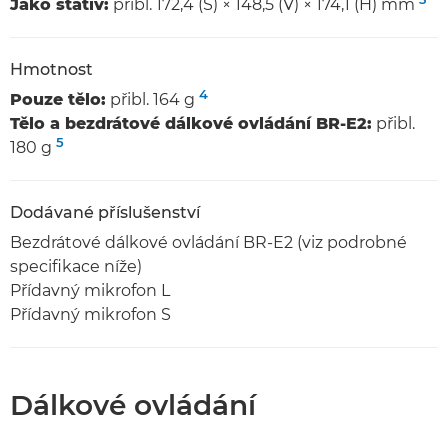
Jako stativ:
přibl. 172,4 (Š) × 148,5 (V) × 174,1 (H) mm
Hmotnost
4
Pouze tělo:
přibl. 164 g
Tělo a bezdrátové dálkové ovládání BR-E2:
přibl.
5
180 g
Dodávané příslušenství
Bezdrátové dálkové ovládání BR-E2 (viz podrobné
specifikace níže)
Přídavný mikrofon L
Přídavný mikrofon S
Dálkové ovládání