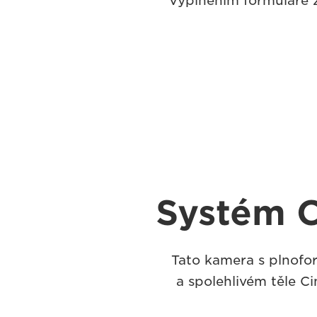
Vyplněním formuláře z
Systém 
Tato kamera s plnof
a spolehlivém těle C