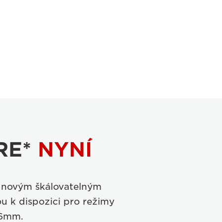
RE*
NYNÍ
a novým škálovatelným
u k dispozici pro režimy
16mm.