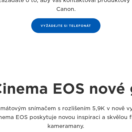
ažádáte o to, aby vás kontaktoval produktový s
Canon.
VYŽÁDEJTE SI TELEFONÁT
Cinema EOS nové 
ormátovým snímačem s rozlišením 5,9K v nově 
inema EOS poskytuje novou inspiraci a skvělou fl
kameramany.