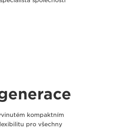
pecialista společnosti
generace
vyvinutém kompaktním
exibilitu pro všechny