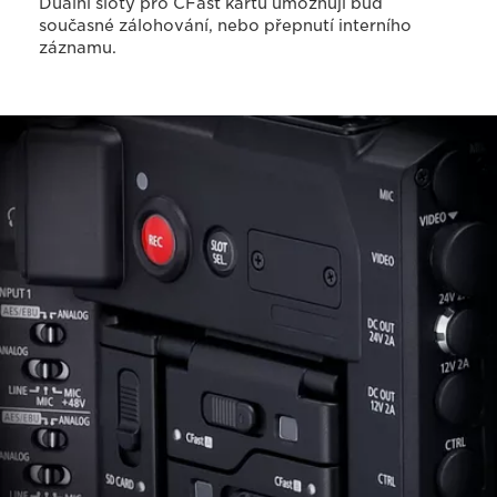
Duální sloty pro CFast kartu umožňují buď
současné zálohování, nebo přepnutí interního
záznamu.