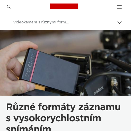
Canon Logo, back to h
Videokamera s různými formáty záznamu
Přepn
drob
Canon
navi
Videokamery
Různé formáty záznamu
s vysokorychlostním
snímáním