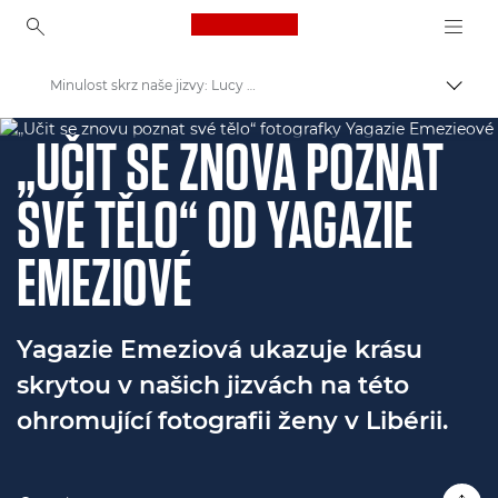
Canon Logo, back to ho
Minulost skrz naše jizvy: Lucy Edwardsová a Yagazie Emeziová
Přepn
VÝSTAVA SVĚT NEVÍDANÝ
Canon
„UČIT SE ZNOVA POZNAT
Vítejte ve VIEW
SVÉ TĚLO“ OD YAGAZIE
EMEZIOVÉ
Yagazie Emeziová ukazuje krásu
skrytou v našich jizvách na této
ohromující fotografii ženy v Libérii.