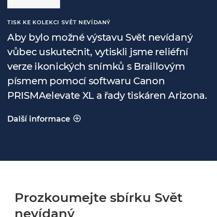
TISK KE KOLEKCI SVĚT NEVÍDANÝ
Aby bylo možné výstavu Svět nevídaný
vůbec uskutečnit, vytiskli jsme reliéfní
verze ikonických snímků s Braillovým
písmem pomocí softwaru Canon
PRISMAelevate XL a řady tiskáren Arizona.
Další informace
TISK KE KOLEKCI SVĚT NEVÍDANÝ
Prozkoumejte sbírku Svět
nevídaný