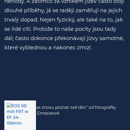
nehody. A zatímco za vznikem jizev často stojí
dlouhé příběhy, já se raději zaměřuji na jejich
trvalý dopad. Nejen fyzický, ale také na to, jak
se lidé cítí. Protože to naše pocity jsou tady
dál; často dokonce překonávají jizvy samotné,
které vyblednou a nakonec zmizí.