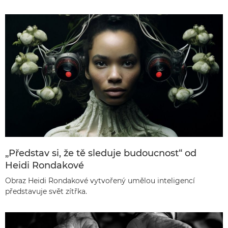
„Představ si, že tě sleduje budoucnost“ od
Heidi Rondakové
Obraz Heidi Rondakové vytvořený umělou inteligencí
představuje svět zítřka.