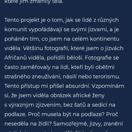
které jim změnily těla.
Tento projekt je o tom, jak se lidé z různých
komunit vypořádávají se svými jizvami, a je
poháněn tím, co jsem na celém kontinentu
viděla. Většinu fotografií, které jsem o jizvách
Afričanů viděla, pořídili běloši. Fotografie se
často zaměřovaly na lidi, kteří byli oběťmi
strašného zneužívání, násilí nebo terorismu.
Tento přístup mi přišel absurdní. Vzpomínám
si, že jsem viděla obrázek africké ženy
s výrazným zjizvením, bez šatů a sedící na
podlaze. Proč musela být na podlaze? Proč
neseděla na židli? Samozřejmě, jizvy, zranění