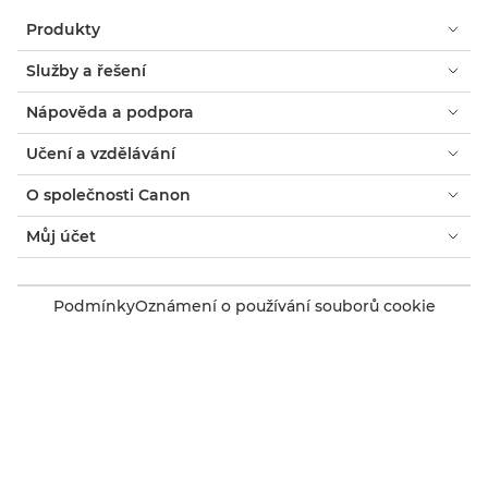
Produkty
Služby a řešení
Nápověda a podpora
Učení a vzdělávání
O společnosti Canon
Můj účet
Podmínky
Oznámení o používání souborů cookie
Usnadnění přístupu
Ochrana osobních údajů
Prohlášení o moderním otroctví (PDF)
Spotřebitel: Kde koupit
Firmy: Kde koupit
Nastavení souborů cookie
Canon Czech