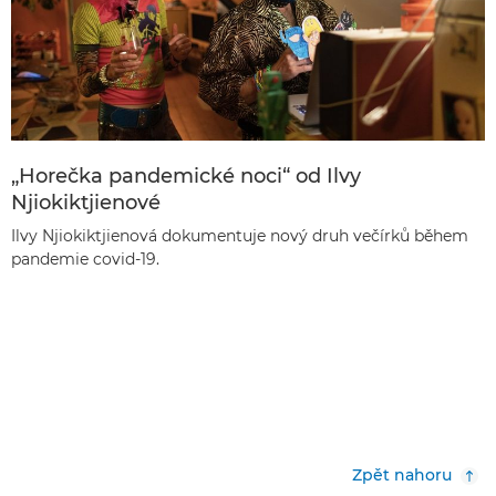
„Horečka pandemické noci“ od Ilvy
Njiokiktjienové
Ilvy Njiokiktjienová dokumentuje nový druh večírků během
pandemie covid-19.
Zpět nahoru