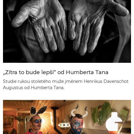
„Zítra to bude lepší“ od Humberta Tana
Studie rukou stoletého muže jménem Henrikus Davenschot
Augustus od Humberta Tana.