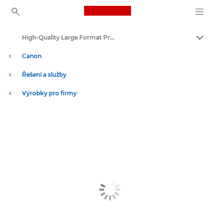
Canon Logo, back to ho
High-Quality Large Format Printers for CAD/GIS and Stunning Graphics
Přepn
Canon
Řešení a služby
Výrobky pro firmy