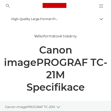
Canon Logo, back to ho
High-Quality Large Format Printers for CAD/GIS and Stunning Graphics
Přepn
Canon
Velkoformátové tiskárny
Řešení a služby
Canon
Výrobky pro firmy
imagePROGRAF TC-
21M
Specifikace
Canon imagePROGRAF TC-21M
Toggle breadcrumbs