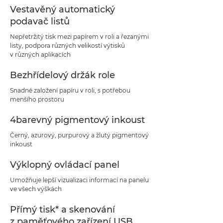
Vestavěný automatický
podavač listů
Nepřetržitý tisk mezi papírem v roli a řezanými
listy, podpora různých velikostí výtisků
v různých aplikacích
Bezhřídelový držák role
Snadné založení papíru v roli, s potřebou
menšího prostoru
4barevný pigmentový inkoust
Černý, azurový, purpurový a žlutý pigmentový
inkoust
Výklopný ovládací panel
Umožňuje lepší vizualizaci informací na panelu
ve všech výškách
Přímý tisk* a skenování
z paměťového zařízení USB