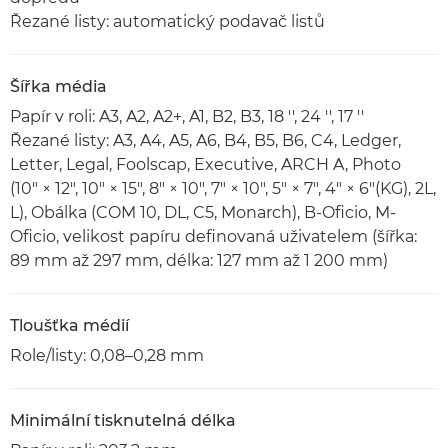
Řezané listy: automatický podavač listů
Šířka média
Papír v roli: A3, A2, A2+, A1, B2, B3, 18 '', 24 '', 17 ''
Řezané listy: A3, A4, A5, A6, B4, B5, B6, C4, Ledger,
Letter, Legal, Foolscap, Executive, ARCH A, Photo
(10" × 12", 10" × 15", 8" × 10", 7" × 10", 5" × 7", 4" × 6"(KG), 2L,
L), Obálka (COM 10, DL, C5, Monarch), B-Oficio, M-
Oficio, velikost papíru definovaná uživatelem (šířka:
89 mm až 297 mm, délka: 127 mm až 1 200 mm)
Tloušťka médií
Role/listy: 0,08–0,28 mm
Minimální tisknutelná délka