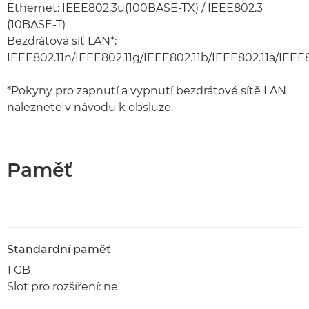
Ethernet: IEEE802.3u(100BASE-TX) / IEEE802.3
(10BASE-T)
Bezdrátová síť LAN*:
IEEE802.11n/IEEE802.11g/IEEE802.11b/IEEE802.11a/IEEE8
*Pokyny pro zapnutí a vypnutí bezdrátové sítě LAN
naleznete v návodu k obsluze.
Paměť
Standardní paměť
1 GB
Slot pro rozšíření: ne