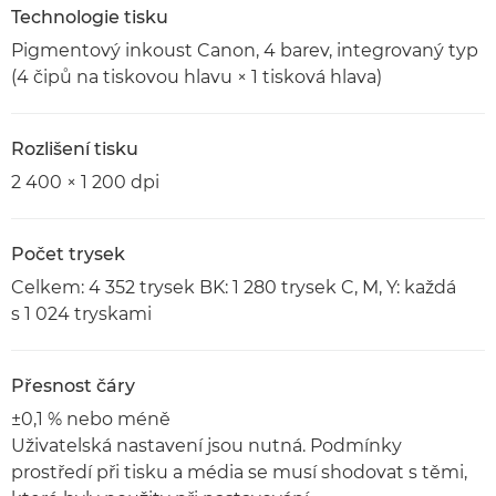
Technologie tisku
Pigmentový inkoust Canon, 4 barev, integrovaný typ
(4 čipů na tiskovou hlavu × 1 tisková hlava)
Rozlišení tisku
2 400 × 1 200 dpi
Počet trysek
Celkem: 4 352 trysek BK: 1 280 trysek C, M, Y: každá
s 1 024 tryskami
Přesnost čáry
±0,1 % nebo méně
Uživatelská nastavení jsou nutná. Podmínky
prostředí při tisku a média se musí shodovat s těmi,