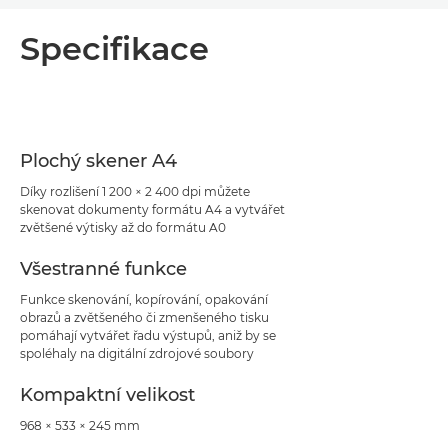
Přehled
Specifikace
Specifikace
Podpora
Plochý skener A4
Stažení souboru PDF
Díky rozlišení 1 200 × 2 400 dpi můžete
skenovat dokumenty formátu A4 a vytvářet
zvětšené výtisky až do formátu A0
Všestranné funkce
Funkce skenování, kopírování, opakování
obrazů a zvětšeného či zmenšeného tisku
pomáhají vytvářet řadu výstupů, aniž by se
spoléhaly na digitální zdrojové soubory
Kompaktní velikost
968 × 533 × 245 mm