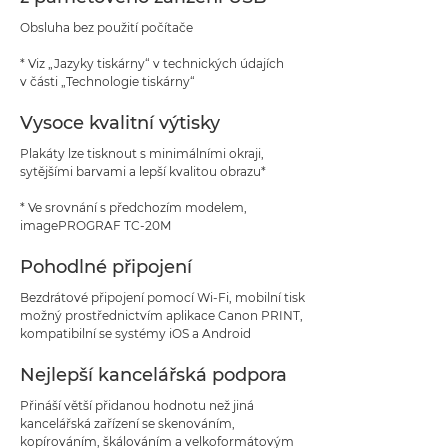
Obsluha bez použití počítače
* Viz „Jazyky tiskárny“ v technických údajích
v části „Technologie tiskárny“
Vysoce kvalitní výtisky
Plakáty lze tisknout s minimálními okraji,
sytějšími barvami a lepší kvalitou obrazu*
* Ve srovnání s předchozím modelem,
imagePROGRAF TC-20M
Pohodlné připojení
Bezdrátové připojení pomocí Wi-Fi, mobilní tisk
možný prostřednictvím aplikace Canon PRINT,
kompatibilní se systémy iOS a Android
Nejlepší kancelářská podpora
Přináší větší přidanou hodnotu než jiná
kancelářská zařízení se skenováním,
kopírováním, škálováním a velkoformátovým