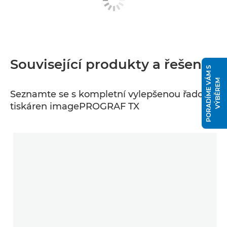
Související produkty a řešení
P
O
R
A
D
Í
M
E
V
Á
M
S
V
Ý
B
Ě
R
E
M
Seznamte se s kompletní vylepšenou řadou
tiskáren imagePROGRAF TX