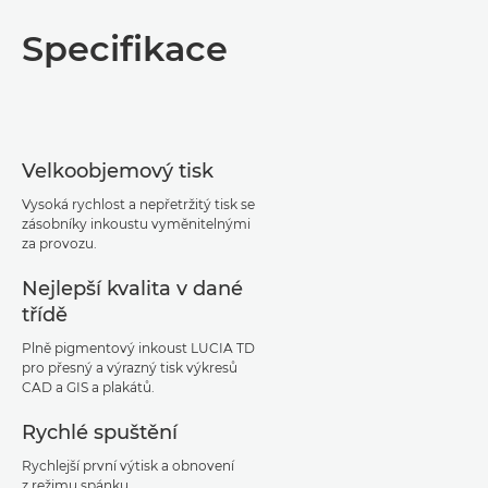
Specifikace
Velkoobjemový tisk
Vysoká rychlost a nepřetržitý tisk se
zásobníky inkoustu vyměnitelnými
za provozu.
Nejlepší kvalita v dané
třídě
Plně pigmentový inkoust LUCIA TD
pro přesný a výrazný tisk výkresů
CAD a GIS a plakátů.
Rychlé spuštění
Rychlejší první výtisk a obnovení
z režimu spánku.