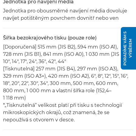
Jednotka pro navíjení média
Jednotka pro obousměrné navíjení média dovoluje
navíjet potištěným povrchem dovnitř nebo ven
P
O
R
A
D
Í
M
E
V
Á
M
S
V
Ý
B
Ě
R
E
Šířka bezokrajového tisku (pouze role)
M
[Doporučená] 515 mm (JIS B2), 594 mm (ISO A1),
728 mm (JIS B1), 841 mm (ISO A0), 1 030 mm (JIS B0),
10", 14", 17", 24", 36", 42", 44"
[Tisknutelná] 257 mm (JIS B4), 297 mm (ISO A3),
329 mm (ISO A3+), 420 mm (ISO A2), 6", 8", 12", 15", 16",
18", 20", 22", 30", 34", 300 mm, 500 mm, 600 mm,
800 mm, 1 000 mm a vlastní šířka role (152,4–
1 118 mm)
*„Tisknutelná“ velikost platí při tisku s technologií
mikroskopických okrajů, což znamená, že se
nepoužívá s otvorem v desce.