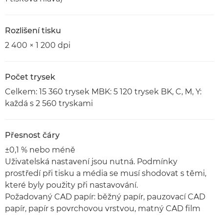
Rozlišení tisku
2 400 × 1 200 dpi
Počet trysek
Celkem: 15 360 trysek MBK: 5 120 trysek BK, C, M, Y:
každá s 2 560 tryskami
Přesnost čáry
±0,1 % nebo méně
Uživatelská nastavení jsou nutná. Podmínky
prostředí při tisku a média se musí shodovat s těmi,
které byly použity při nastavování.
Požadovaný CAD papír: běžný papír, pauzovací CAD
papír, papír s povrchovou vrstvou, matný CAD film