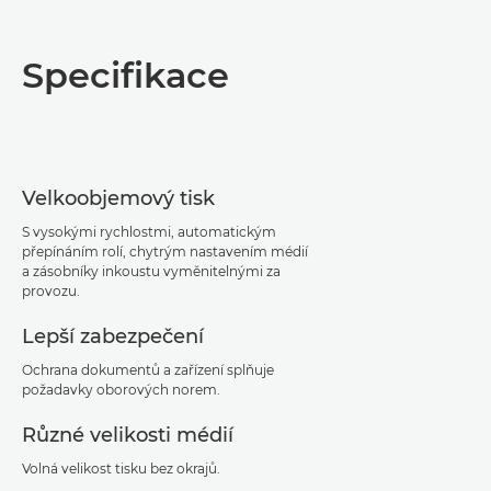
Přehled
Specifikace
Specifikace
Podpora
Velkoobjemový tisk
Stažení souboru PDF
S vysokými rychlostmi, automatickým
přepínáním rolí, chytrým nastavením médií
a zásobníky inkoustu vyměnitelnými za
provozu.
Lepší zabezpečení
Ochrana dokumentů a zařízení splňuje
požadavky oborových norem.
Různé velikosti médií
Volná velikost tisku bez okrajů.