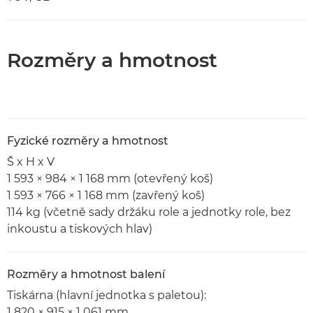
Rozměry a hmotnost
Fyzické rozměry a hmotnost
Š x H x V
1 593 × 984 × 1 168 mm (otevřený koš)
1 593 × 766 × 1 168 mm (zavřený koš)
114 kg (včetně sady držáku role a jednotky role, bez
inkoustu a tiskových hlav)
Rozměry a hmotnost balení
Tiskárna (hlavní jednotka s paletou):
1 820 × 915 × 1 061 mm