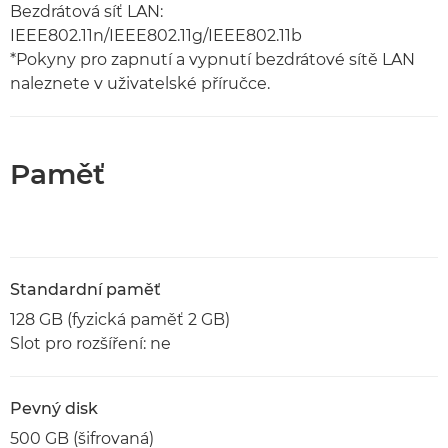
Bezdrátová síť LAN:
IEEE802.11n/IEEE802.11g/IEEE802.11b
*Pokyny pro zapnutí a vypnutí bezdrátové sítě LAN
naleznete v uživatelské příručce.
Paměť
Standardní paměť
128 GB (fyzická paměť 2 GB)
Slot pro rozšíření: ne
Pevný disk
500 GB (šifrovaná)