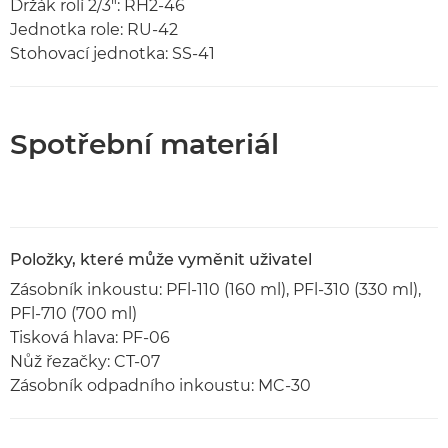
Držák rolí 2/3": RH2-46
Jednotka role: RU-42
Stohovací jednotka: SS-41
Spotřební materiál
Položky, které může vyměnit uživatel
Zásobník inkoustu: PFl-110 (160 ml), PFl-310 (330 ml),
PFl-710 (700 ml)
Tisková hlava: PF-06
Nůž řezačky: CT-07
Zásobník odpadního inkoustu: MC-30