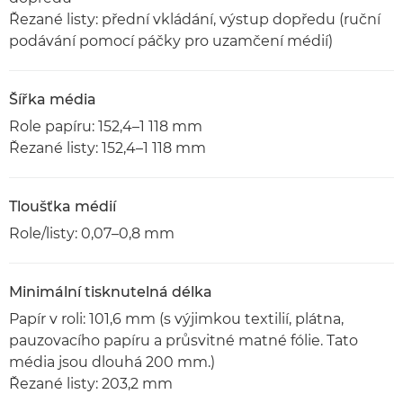
Řezané listy: přední vkládání, výstup dopředu (ruční
podávání pomocí páčky pro uzamčení médií)
Šířka média
Role papíru: 152,4–1 118 mm
Řezané listy: 152,4–1 118 mm
Tloušťka médií
Role/listy: 0,07–0,8 mm
Minimální tisknutelná délka
Papír v roli: 101,6 mm (s výjimkou textilií, plátna,
pauzovacího papíru a průsvitné matné fólie. Tato
média jsou dlouhá 200 mm.)
Řezané listy: 203,2 mm