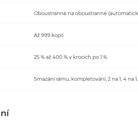
Oboustranné na oboustranné (automatick
Až 999 kopií
25 % až 400 % v krocích po 1 %
Smazání rámu, kompletování, 2 na 1, 4 na 1
ní