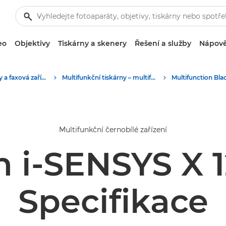
eo
Objektivy
Tiskárny a skenery
Řešení a služby
Nápově
Firemní tiskárny a faxová zařízení
Multifunkční tiskárny – multifunkční tiskárny
Multifunkční černobílé zařízení
 i-SENSYS X 12
Specifikace