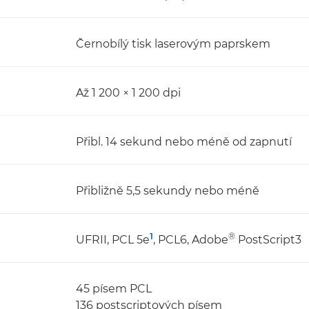
Černobílý tisk laserovým paprskem
Až 1 200 × 1 200 dpi
Přibl. 14 sekund nebo méně od zapnutí
Přibližně 5,5 sekundy nebo méně
1
®
UFRII, PCL 5e
, PCL6, Adobe
PostScript3
45 písem PCL
136 postscriptových písem