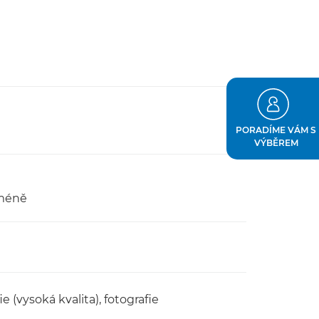
PORADÍME VÁM S
VÝBĚREM
 méně
ie (vysoká kvalita), fotografie