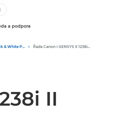
da a podpora
Multifunction Black & White Printers
Řada Canon i-SENSYS X 1238i II – Kancelářské tiskárny
38i II