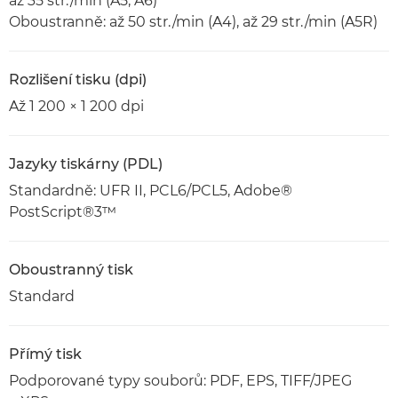
až 35 str./min (A5, A6)
Oboustranně: až 50 str./min (A4), až 29 str./min (A5R)
Rozlišení tisku (dpi)
Až 1 200 × 1 200 dpi
Jazyky tiskárny (PDL)
Standardně: UFR II, PCL6/PCL5, Adobe®
PostScript®3™
Oboustranný tisk
Standard
Přímý tisk
Podporované typy souborů: PDF, EPS, TIFF/JPEG