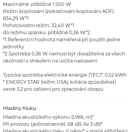
Maximálně: přibližně 1 500 W
Režim kopírování (pokračování kopírování ADF):
834,29 W*1
Pohotovostní režim: 32,40 W*1
do režimu spánku: přibližně 0,36 W*2
*1 Referenční hodnota naměřená při použití jedné
jednotky
*2 Spotřeba 0,36 W nemusí být dosažitelná za všech
okolností s ohledem na určitá nastavení
Typická spotřeba elektrické energie (TEC)*: 0,52 kWh
* ENERGY STAR (režim USA), kritéria způsobilosti
verze 3.2 pro zařízení pro zpracování obrazu
Hladiny hluku
Hladina akustického výkonu (LWA, m)*
Při provozu (jednostranně): 68 dB, Kv 3 dB*
Hladina akustického tlaku (LpAm)* v místě přihlížející