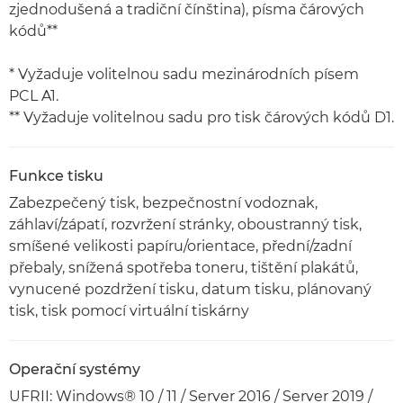
zjednodušená a tradiční čínština), písma čárových
kódů**
* Vyžaduje volitelnou sadu mezinárodních písem
PCL A1.
** Vyžaduje volitelnou sadu pro tisk čárových kódů D1.
Funkce tisku
Zabezpečený tisk, bezpečnostní vodoznak,
záhlaví/zápatí, rozvržení stránky, oboustranný tisk,
smíšené velikosti papíru/orientace, přední/zadní
přebaly, snížená spotřeba toneru, tištění plakátů,
vynucené pozdržení tisku, datum tisku, plánovaný
tisk, tisk pomocí virtuální tiskárny
Operační systémy
UFRII: Windows® 10 / 11 / Server 2016 / Server 2019 /