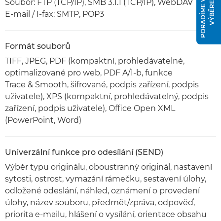
P
O
R
A
D
Í
M
E
V
Á
M
S
V
Ý
B
Ě
R
E
M
Soubor: FTP (TCP/IP), SMB 3.1.1 (TCP/IP), WebDAV
E-mail / I-fax: SMTP, POP3
Formát souborů
TIFF, JPEG, PDF (kompaktní, prohledávatelné,
optimalizované pro web, PDF A/1-b, funkce
Trace & Smooth, šifrované, podpis zařízení, podpis
uživatele), XPS (kompaktní, prohledávatelný, podpis
zařízení, podpis uživatele), Office Open XML
(PowerPoint, Word)
Univerzální funkce pro odesílání (SEND)
Výběr typu originálu, oboustranný originál, nastavení
sytosti, ostrost, vymazání rámečku, sestavení úlohy,
odložené odeslání, náhled, oznámení o provedení
úlohy, název souboru, předmět/zpráva, odpověď,
priorita e-mailu, hlášení o vysílání, orientace obsahu