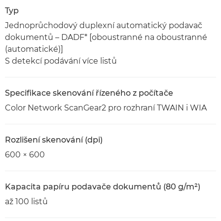
Typ
Jednoprůchodový duplexní automatický podavač
dokumentů – DADF* [oboustranné na oboustranné
(automatické)]
S detekcí podávání více listů
Specifikace skenování řízeného z počítače
Color Network ScanGear2 pro rozhraní TWAIN i WIA
Rozlišení skenování (dpi)
600 × 600
Kapacita papíru podavače dokumentů (80 g/m²)
až 100 listů