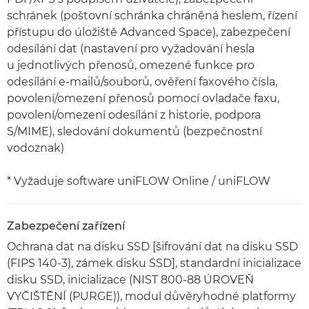
schránek (poštovní schránka chráněná heslem, řízení
přístupu do úložiště Advanced Space), zabezpečení
odesílání dat (nastavení pro vyžadování hesla
u jednotlivých přenosů, omezené funkce pro
odesílání e-mailů/souborů, ověření faxového čísla,
povolení/omezení přenosů pomocí ovladače faxu,
povolení/omezení odesílání z historie, podpora
S/MIME), sledování dokumentů (bezpečnostní
vodoznak)
* Vyžaduje software uniFLOW Online / uniFLOW
Zabezpečení zařízení
Ochrana dat na disku SSD [šifrování dat na disku SSD
(FIPS 140-3), zámek disku SSD], standardní inicializace
disku SSD, inicializace (NIST 800-88 ÚROVEŇ
VYČIŠTĚNÍ (PURGE)), modul důvěryhodné platformy