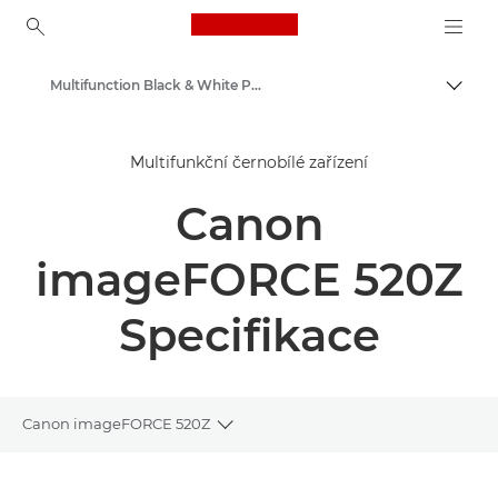
Canon Logo, back to ho
Multifunction Black & White Printers
Přepn
Canon
Multifunkční černobílé zařízení
Řešení a služby
Canon
Výrobky pro firmy
Firemní tiskárny a faxová zařízení
imageFORCE 520Z
Multifunkční tiskárny – multifunkční tiskárny
Specifikace
Canon imageFORCE 520Z
Toggle breadcrumbs
Přehled