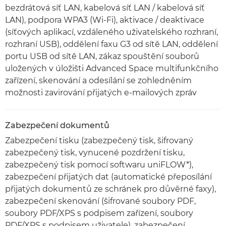
bezdrátová síť LAN, kabelová síť LAN / kabelová síť
LAN), podpora WPA3 (Wi-Fi), aktivace / deaktivace
(síťových aplikací, vzdáleného uživatelského rozhraní,
rozhraní USB), oddělení faxu G3 od sítě LAN, oddělení
portu USB od sítě LAN, zákaz spouštění souborů
uložených v úložišti Advanced Space multifunkčního
zařízení, skenování a odesílání se zohledněním
možnosti zavirování přijatých e-mailových zpráv
Zabezpečení dokumentů
Zabezpečení tisku (zabezpečený tisk, šifrovaný
zabezpečený tisk, vynucené pozdržení tisku,
zabezpečený tisk pomocí softwaru uniFLOW*),
zabezpečení přijatých dat (automatické přeposílání
přijatých dokumentů ze schránek pro důvěrné faxy),
zabezpečení skenování (šifrované soubory PDF,
soubory PDF/XPS s podpisem zařízení, soubory
PDF/XPS s podpisem uživatele), zabezpečení