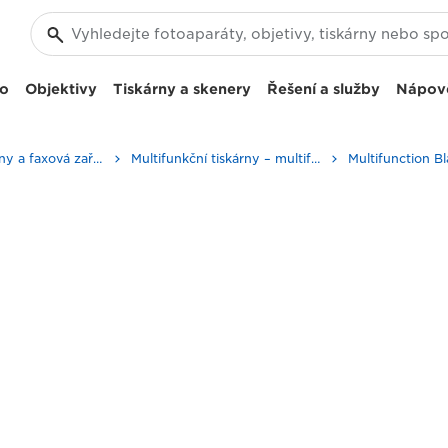
eo
Objektivy
Tiskárny a skenery
Řešení a služby
Nápov
Firemní tiskárny a faxová zařízení
Multifunkční tiskárny – multifunkční tiskárny