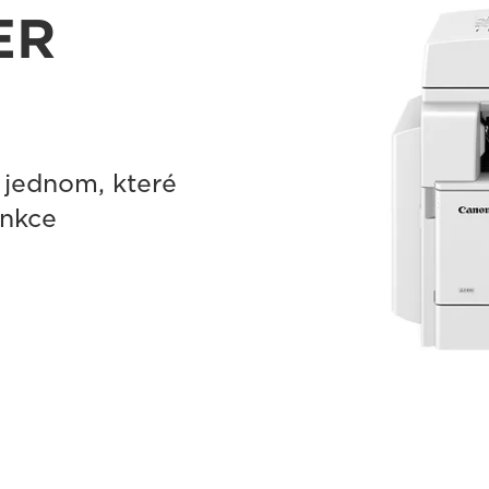
ER
v jednom, které
unkce