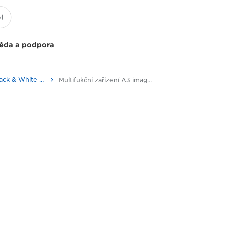
ěda a podpora
Multifunction Black & White Printers
Multifukční zařízení A3 imageRUNNER 2206iF